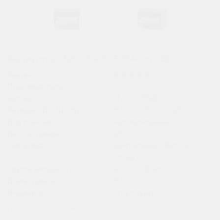
Аккумулятор Zubr Ultra 6 СТ 75Ач оп D26
Рейтинг:
Производитель:
Zubr
Артикул:
ST-00003588
Размеры (Д x Ш x В):
261.00 x 175.00 x 225.00
Вид техники:
Автомобильный
Высота товара:
225
Газоотвод:
Центральный "Kamina"
(сбоку)
Группа амперности:
6СТ 67 - 88 ah
Длина товара:
261
Индикатор:
Отсутствует
Показать все характеристики