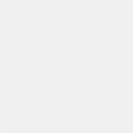
Вам не придется пачкать руки
4. Вы оплачиваете только стоимость
нового АКБ
получаете гарантийный талон
5. Мы заплатим Вам за старый АКБ
и заберем на утилизацию
6. Получите гарантийный талон
на весь срок службы вашего АКБ
1
Описание
Характеристики
Отзывы
0
Вопрос - Ответ
Наши магазины
Наличие
Высокая производительность и надежность
аккумулятора Zubr Ultra 6 СТ 75Ач оп D26 Аккумулятор