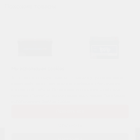
Похожие товары
Мы используем cookies
Этот сайт использует файлы cookie для улучшения вашего
Аккумулятор Akbat
Аккумулятор Topla
взаимодействия с ним, анализа трафика и обеспечения
6 CT 70Ач D26
Top 6 СТ 70Ач D26
корректной работы. Продолжая использовать сайт или
нажимая «Принять», вы соглашаетесь с нашей Политикой
использования файлов cookie.
8 600 р.
11 800 р.
При обмене:
При обмене:
Принять все
9 100 р.
12 300 р.
Купить
Купить
Отклонить
Настройки