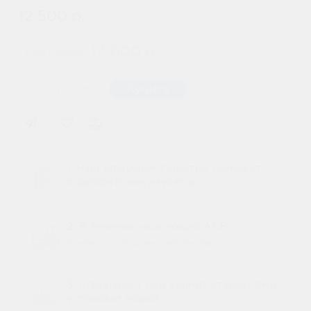
12 500 р.
12 000 р.
При обмене:
-
Купить
+
1. Наш специалист быстро поможет
подобрать аккумулятор
2. В течение часа новую АКБ
привезут к вашему автомобилю
3. Специалист сам снимет старый АКБ,
установит новый