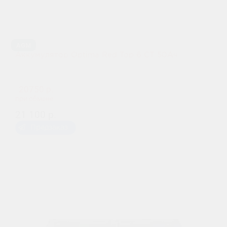
AGM
Аккумулятор Optima Red Top 6 CT 50Ач
20750 р.
при обмене
21 100 р.
Предзаказ