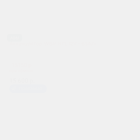
AGM
Аккумулятор WBR NTL 12V - 65А/ч
15150 р.
при обмене
15 600 р.
Предзаказ