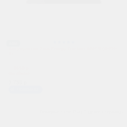
AGM
Аккумулятор Zeus Energy Traction AGM 9 (6-FM-
9)
3650 р.
при обмене
3 750 р.
Предзаказ
Показано с 1 по 17 из 17 (всего 1 страниц)