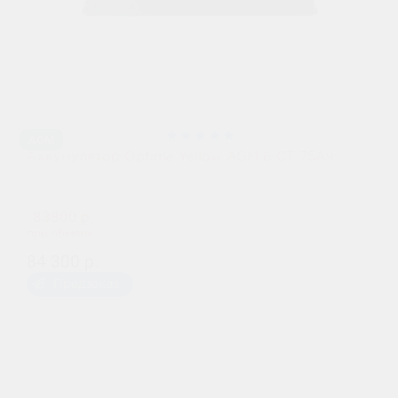
AGM
Аккумулятор Optima Yellow AGM 6 CT 75Ач
83800 р.
при обмене
84 300 р.
Предзаказ