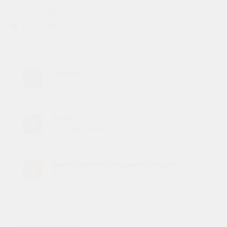
+7 831 260-10-58
info@akb-ru.ru
Телефон
1
+7 (831) 260-10-24
Почта
2
info@akb-ru.ru
Режим работы интеренет магазина
3
Пн - Пт с 8:00 до 20:00
Сб - Вс с 8:00 до 18:00