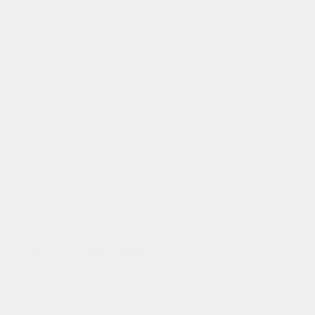
Интернет магазин
ул. Советская, д. 18Б
Пн-Пт (09.00-17.00), Сб, Вс —
выходной
+7 (831) 260-10-24
Склад
Московское шоссе, 302С
Пн-Пт (09.00-16.00), Сб, Вс —
выходной
+7 (831) 260-10-24
Мы используем cookies
Автозавоский
Этот сайт использует файлы cookie для улучшения вашего
Авторозница на Суздальской
взаимодействия с ним, анализа трафика и обеспечения
корректной работы. Продолжая использовать сайт или
ул. Суздальская, д. 70 (рядом с ТК
нажимая «Принять», вы соглашаетесь с нашей Политикой