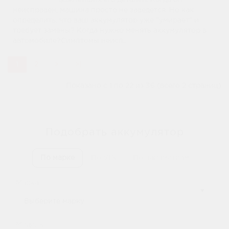
важнейших его деталей. Когда он
неисправен, машина просто не заведется. Но как
определить, что ваш аккумулятор уже "умирает" и
требует замены? Когда нужно менять аккумулятор в
автомобиле?Симптомы неисп..
1
2
>
>|
Показано с 1 по 22 из 36 (всего 2 страниц)
Подобрать аккумулятор
По марке
По VIN
По параметрам
Марка
Модель