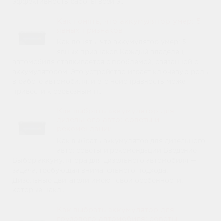
эффективность работы всей э..
Как понять, что аккумулятор умер: 5
явных признаков
Как понять, что аккумулятор умер: 5
явных признаков Каждый владелец
автомобиля сталкивается с проблемой, связанной с
аккумулятором. Это устройство играет ключевую роль
в работе автомобиля, и его неисправность может
привести к серьезным п..
Как выбрать аккумулятор для
дизельного авто: советы и
рекомендации
Как выбрать аккумулятор для дизельного
авто: советы и рекомендации Введение
Выбор аккумулятора для дизельного автомобиля —
задача, требующая внимательного подхода.
Дизельные двигатели имеют свои особенности,
которые накл..
Как выбрать аккумулятор для
грузового автомобиля: советы