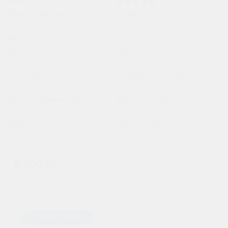
Рейтинг:
Производитель:
Akbat
Артикул:
ST-00001842
Вес:
17.00
кг
Вид техники:
Автомобильный
Высота товара:
225
Газоотвод:
Центральный "Kamina"
(сбоку)
Группа амперности:
6СТ 67 - 88 ah
Длина товара:
261
Индикатор:
Присутствует
Показать все характеристики
9 100 р.
8 600 р.
При обмене:
Предзаказ