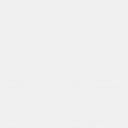
и заберем на утилизацию
6. Получите гарантийный талон
на весь срок службы вашего АКБ
1
Описание
Характеристики
Отзывы
0
Вопрос - Ответ
Наши магазины
Наличие
Высокая производительность и надежность
аккумулятора Akbat 6 CT 70Ач оп D26 Аккумулятор
Akbat 6 CT 70Ач оп D26 — это современное решение для
легковых автомобилей, обеспечивающее стабильную
работу двигателя и надежное питание всех систем
автомобиля. Благодаря высокой емкости 70 Ач и
пусковому току 620 А, этот аккумулятор идеально
подходит для автомобилей с высоким потреблением
электроэнергии, а также для моделей, требующих
мощного стартового тока. Технология Ca/Ca