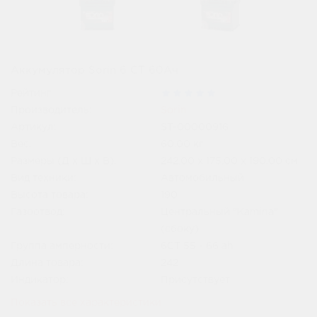
Аккумулятор Sorin 6 СТ 60Ач
Рейтинг:
Производитель:
Sorin
Артикул:
ST-00000916
Вес:
60.00
кг
Размеры (Д x Ш x В):
242.00 x 175.00 x 190.00 см
Вид техники:
Автомобильный
Высота товара:
190
Газоотвод:
Центральный "Kamina"
(сбоку)
Группа амперности:
6СТ 55 - 66 ah
Длина товара:
242
Индикатор:
Присутствует
Показать все характеристики