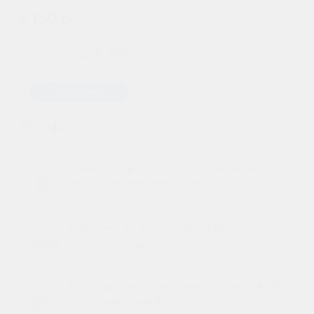
5 150 р.
4 700 р.
При обмене:
Предзаказ
1. Наш специалист быстро поможет
подобрать аккумулятор
2. В течение часа новую АКБ
привезут к вашему автомобилю
3. Специалист сам снимет старый АКБ,
установит новый