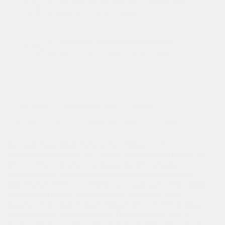
5. Мы заплатим Вам за старый АКБ
и заберем на утилизацию
6. Получите гарантийный талон
на весь срок службы вашего АКБ
0
Описание
Характеристики
Отзывы
0
Вопрос - Ответ
Наши магазины
Наличие
Высокая производительность и надежность
аккумулятора Ridzel 6 СТ 65Ач Аккумулятор Ridzel 6 СТ
65Ач — это современное решение для легковых
автомобилей, обеспечивающее стабильную работу
двигателя в любых условиях эксплуатации. Благодаря
технологии Ca/Ca и полярности «прямая», этот
аккумулятор гарантирует эффективное питание вашего
автомобиля и долговечность. Пусковой ток 680 А