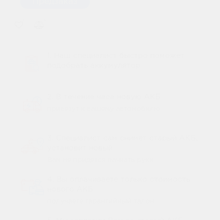
Предзаказ
1. Наш специалист быстро поможет
подобрать аккумулятор
2. В течение часа новую АКБ
привезут к вашему автомобилю
3. Специалист сам снимет старый АКБ,
установит новый
Вам не придется пачкать руки
4. Вы оплачиваете только стоимость
нового АКБ
получаете гарантийный талон