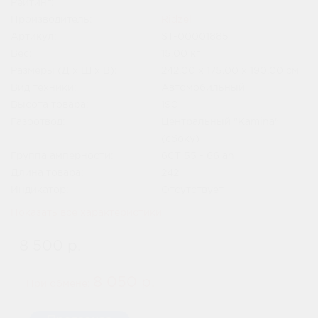
Рейтинг:
Производитель:
Ridzel
Артикул:
ST-00001885
Вес:
15.00
кг
Размеры (Д x Ш x В):
242.00 x 175.00 x 190.00 см
Вид техники:
Автомобильный
Высота товара:
190
Газоотвод:
Центральный "Kamina"
(сбоку)
Группа амперности:
6СТ 55 - 66 ah
Длина товара:
242
Индикатор:
Отсутствует
Показать все характеристики
8 500 р.
8 050 р.
При обмене: