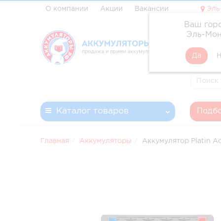
О компании
Акции
Вакансии
Эль
Ваш гор
✓ Профе
Эль-Мон
✓ Доста
✓ Беспл
✓ Запла
Каталог
товаров
Подбо
Главная
Аккумуляторы
Аккумулятор Platin A