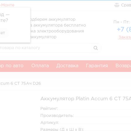
-Монте
Сра
од —
ссионально подберем аккумулятор
те
?
Пн - Пт: 
вка и установка аккумулятора бесплатно
+7 (
атня диагностика электрооборудования
тим за старый аккумулятор
Заказ
р по авто
Оплата
Доставка
Гарантия
Возвр
ccum 6 СТ 75Ач D26
Аккумулятор Platin Accum 6 СТ 75
Рейтинг:
Производитель:
Артикул:
Размеры (Д x Ш x В):