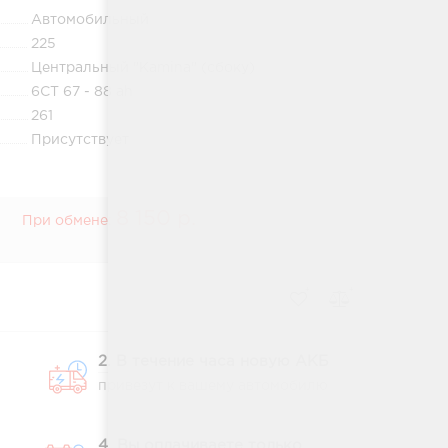
Автомобильный
225
Центральный "Kamina" (сбоку)
6СТ 67 - 88 ah
261
Присутствует
8 150 р.
При обмене:
2. В течение часа новую АКБ
привезут к вашему автомобилю
4. Вы оплачиваете только