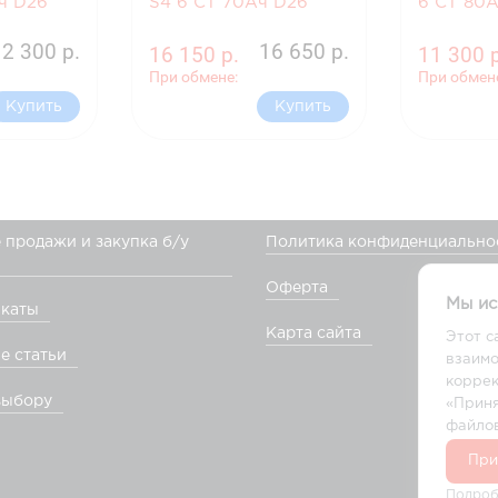
ч D26
S4 6 СТ 70Ач D26
6 СТ 80
12 300 р.
16 650 р.
16 150 р.
11 300 
При обмене:
При обмен
Купить
Купить
 продажи и закупка б/у
Политика конфиденциально
Оферта
Мы ис
каты
Карта сайта
Этот с
е статьи
взаимо
коррек
выбору
«Приня
файлов
При
Подроб