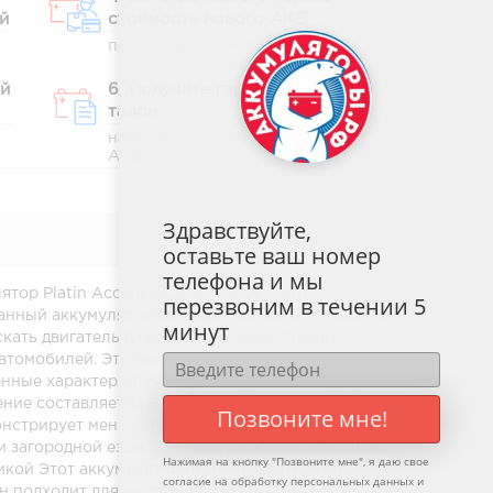
й
стоимость нового АКБ
получаете гарантийный талон
ый
6. Получите гарантийный
талон
на весь срок службы вашего
АКБ
Здравствуйте,
оставьте ваш номер
телефона и мы
тор Platin Accum 6 СТ 75Ач D26 – это
перезвоним в течении 5
данный аккумулятор обладает высокой стойкостью
минут
скать двигатель даже в холодных условиях.
втомобилей. Этот аккумулятор идеально подходит
ренные характеристики Произведенный в Турции,
ие составляет 12 В, что соответствует
Позвоните мне!
онстрирует меньшее потребление воды и
и загородной езды. Высокий пусковой ток 740 А
Нажимая на кнопку "
Позвоните мне
", я даю свое
икой Этот аккумулятор отлично подходит для
согласие на обработку персональных данных и
н подходит для эксплуатации в различных