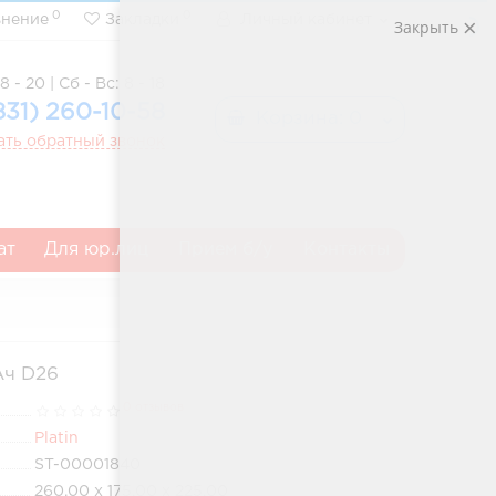
0
0
внение
Закладки
Личный кабинет
Закрыть
8 - 20 | Сб - Вс: 8 - 18
831) 260-10-58
Корзина
: 0
ать обратный звонок
ат
Для юр.лиц
Прием б/у
Контакты
Ач D26
0 отзывов
Platin
ST-00001840
260.00 x 175.00 x 225.00