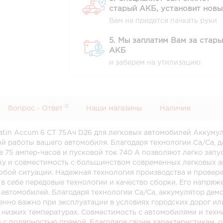
старый АКБ, установит новы
Вам не придется пачкать руки
5. Мы заплатим Вам за стар
АКБ
и заберем на утилизацию
0
Вопрос - Ответ
Наши магазины
Наличие
tin Accum 6 СТ 75Ач D26 для легковых автомобилей Аккумуля
й работы вашего автомобиля. Благодаря технологии Ca/Ca, 
в 75 ампер-часов и пусковой ток 740 А позволяют легко запу
ку и совместимость с большинством современных легковых а
 любой ситуации. Надежная технология производства и прове
в себе передовые технологии и качество сборки. Его напряжен
автомобилей. Благодаря технологии Ca/Ca, аккумулятор дем
нно важно при эксплуатации в условиях городских дорог ил
 низких температурах. Совместимость с автомобилями и техн
с полярностью прямой. Благодаря своим характеристикам, о