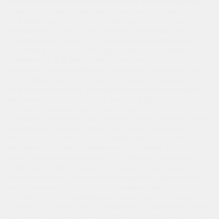
современных легковых автомобилей, обеспечивающее
стабильную работу двигателя в любых условиях.
Благодаря технологии Ca/Ca, данный аккумулятор
обладает высокой тепло- и морозоустойчивостью, что
особенно важно для эксплуатации в климатических
условиях Нижнего Новгорода. Полярность прямая и
напряжение 12 В делают его совместимым с
большинством легковых автомобилей, а пусковой ток
630 А гарантирует быстрый запуск двигателя даже при
низких температурах. Высокие технические параметры и
долговечность Аккумулятор Bosch S4 70Ач D26
отличается высокой емкостью и мощностью, что
позволяет обеспечить длительную работу электросистем
автомобиля без необходимости частых подзарядок.
Пусковой ток 630 А обеспечивает уверенный запуск
двигателя при слабом заряде аккумулятора, а
технологические особенности позволяют сохранять
стабильную работу даже в условиях интенсивных
нагрузок. Чехия — страна-производитель гарантирует
высокое качество и соответствие международным
стандартам, что подтверждается длительным сроком
службы и отличной эксплуатационной характеристикой.
Совместимость и преимущества использования Данный