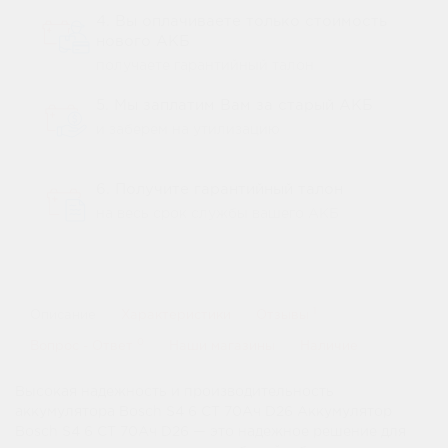
4. Вы оплачиваете только стоимость
нового АКБ
получаете гарантийный талон
5. Мы заплатим Вам за старый АКБ
и заберем на утилизацию
6. Получите гарантийный талон
на весь срок службы вашего АКБ
1
Описание
Характеристики
Отзывы
0
Вопрос - Ответ
Наши магазины
Наличие
Высокая надежность и производительность
аккумулятора Bosch S4 6 CT 70Ач D26 Аккумулятор
Bosch S4 6 CT 70Ач D26 — это надежное решение для