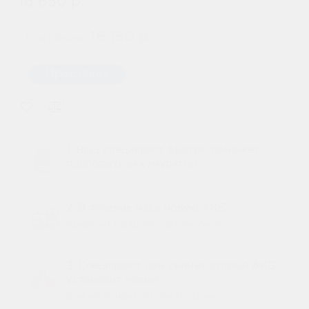
16 650 р.
16 150 р.
При обмене:
Предзаказ
1. Наш специалист быстро поможет
подобрать аккумулятор
2. В течение часа новую АКБ
привезут к вашему автомобилю
3. Специалист сам снимет старый АКБ,
установит новый
Вам не придется пачкать руки