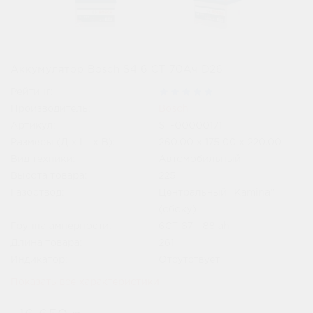
Аккумулятор Bosch S4 6 СТ 70Ач D26
Рейтинг:
Производитель:
Bosch
Артикул:
ST-00000171
Размеры (Д x Ш x В):
260.00 x 175.00 x 220.00
Вид техники:
Автомобильный
Высота товара:
225
Газоотвод:
Центральный "Kamina"
(сбоку)
Группа амперности:
6СТ 67 - 88 ah
Длина товара:
261
Индикатор:
Отсутствует
Показать все характеристики