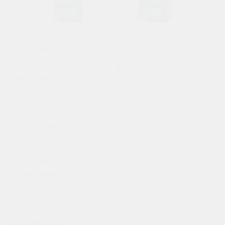
Аккумулятор Hyundai 6 СТ 60Ач оп D23
Рейтинг:
Производитель:
Hyundai
Артикул:
ST-00002326
Размеры (Д x Ш x В):
230.00 x 175.00 x 220.00
Вид техники:
Автомобильный
Высота товара:
220
Газоотвод:
Центральный "Kamina"
(сбоку)
Группа амперности:
6СТ 55 - 66 ah
Длина товара:
230
Индикатор:
Присутствует
Показать все характеристики