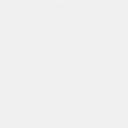
4. Вы оплачиваете только стоимость
нового АКБ
получаете гарантийный талон
5. Мы заплатим Вам за старый АКБ
и заберем на утилизацию
6. Получите гарантийный талон
на весь срок службы вашего АКБ
1
Описание
Характеристики
Отзывы
0
Вопрос - Ответ
Наши магазины
Наличие
Надежный аккумулятор Hyundai 6СТ 60Ач оп D23 —
идеальное решение для современных легковых
автомобилей Аккумулятор Hyundai 6СТ 60Ач оп D23