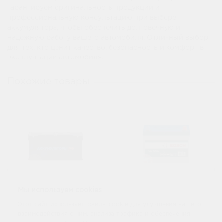
гарантируем оригинальность продукции и
профессиональную консультацию при выборе
аккумулятора, чтобы обеспечить долговечную и
надежную работу вашего автомобиля. Отличный выбор
для тех, кто ценит качество, безопасность и комфорт в
эксплуатации автомобиля.
Похожие товары
Мы используем cookies
Аккумулятор Akbat
Аккумулятор Bosch
Этот сайт использует файлы cookie для улучшения вашего
6 CT 60Ач оп D23
S4 6 СТ 60Ач оп
взаимодействия с ним, анализа трафика и обеспечения
D23