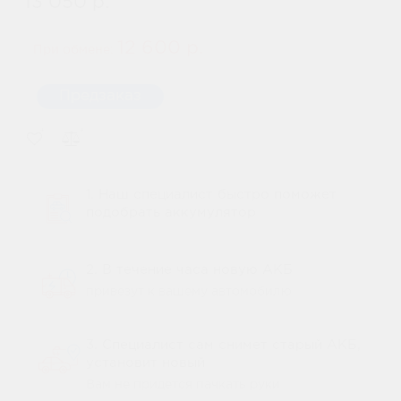
13 050 р.
12 600 р.
При обмене:
Предзаказ
1. Наш специалист быстро поможет
подобрать аккумулятор
2. В течение часа новую АКБ
привезут к вашему автомобилю
3. Специалист сам снимет старый АКБ,
установит новый
Вам не придется пачкать руки