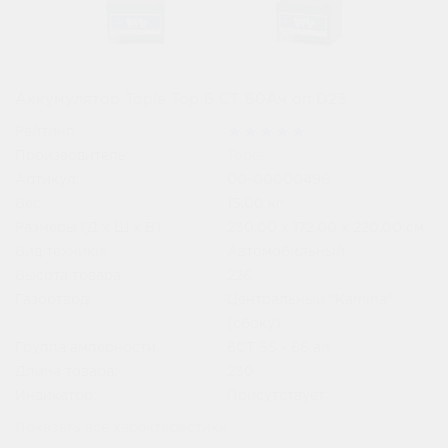
Аккумулятор Topla Top 6 СТ 60Ач оп D23
Рейтинг:
Производитель:
Topla
Артикул:
00-00000496
Вес:
15.00
кг
Размеры (Д x Ш x В):
230.00 x 172.00 x 220.00 см
Вид техники:
Автомобильный
Высота товара:
226
Газоотвод:
Центральный "Kamina"
(сбоку)
Группа амперности:
6СТ 55 - 66 ah
Длина товара:
230
Индикатор:
Присутствует
Показать все характеристики