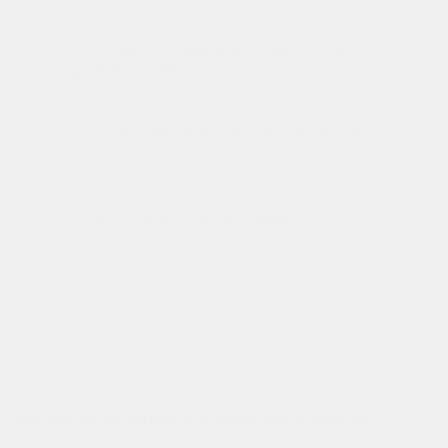
Вам не придется пачкать руки
4. Вы оплачиваете только стоимость
нового АКБ
получаете гарантийный талон
5. Мы заплатим Вам за старый АКБ
и заберем на утилизацию
6. Получите гарантийный талон
на весь срок службы вашего АКБ
1
Описание
Характеристики
Отзывы
0
Вопрос - Ответ
Наши магазины
Наличие
Высокопроизводительный аккумулятор Topla Top 6 СТ
60Ач – надежное решение для вашего автомобиля