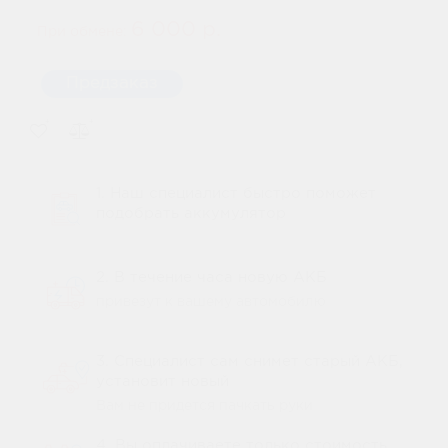
6 000 р.
При обмене:
Предзаказ
1. Наш специалист быстро поможет
подобрать аккумулятор
2. В течение часа новую АКБ
привезут к вашему автомобилю
3. Специалист сам снимет старый АКБ,
установит новый
Вам не придется пачкать руки
4. Вы оплачиваете только стоимость