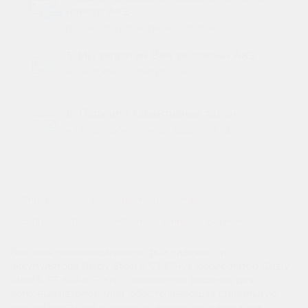
нового АКБ
получаете гарантийный талон
5. Мы заплатим Вам за старый АКБ
и заберем на утилизацию
6. Получите гарантийный талон
на весь срок службы вашего АКБ
1
Описание
Характеристики
Отзывы
0
Вопрос - Ответ
Наши магазины
Наличие
Высокая производительность и надежность
аккумулятора Grizly Steel 6 CT 60Ач Аккумулятор Grizly
Steel 6 CT 60Ач — это современное решение для
легковых автомобилей, обеспечивающее стабильную