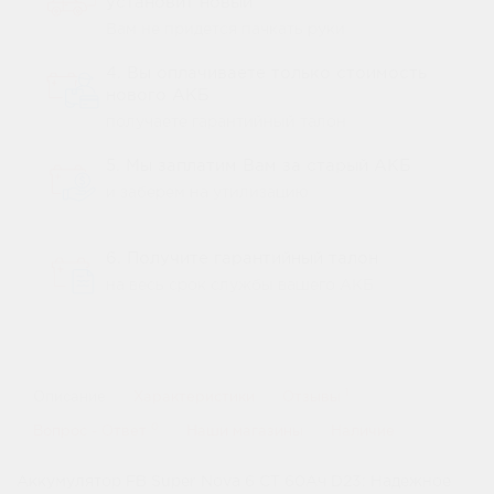
установит новый
Вам не придется пачкать руки
4. Вы оплачиваете только стоимость
нового АКБ
получаете гарантийный талон
5. Мы заплатим Вам за старый АКБ
и заберем на утилизацию
6. Получите гарантийный талон
на весь срок службы вашего АКБ
1
Описание
Характеристики
Отзывы
0
Вопрос - Ответ
Наши магазины
Наличие
Аккумулятор FB Super Nova 6 СТ 60Ач D23: Надежное