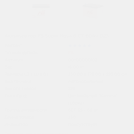
Аккумулятор FB Super Nova 6 СТ 60Ач D23
Рейтинг:
Производитель:
FB
Артикул:
00-00000102
Вес:
15.00
кг
Размеры (Д x Ш x В):
230.00 x 175.00 x 225.00 см
Вид техники:
Автомобильный
Высота товара:
225
Газоотвод:
Центральный "Kamina"
(сбоку)
Группа амперности:
6СТ 55 - 66 ah
Длина товара:
230
Индикатор:
Присутствует