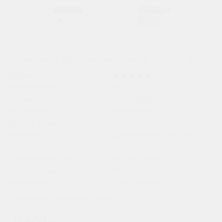
Аккумулятор FB Altica High-Grade 6 СТ 70Ач D23
Рейтинг:
Производитель:
FB
Артикул:
ST-00002527
Вид техники:
Автомобильный
Высота товара:
225
Газоотвод:
Центральный "Kamina"
(сбоку)
Группа амперности:
6СТ 67 - 88 ah
Длина товара:
230
Индикатор:
Присутствует
Показать все характеристики