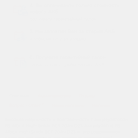
4. Вы оплачиваете только стоимость
нового АКБ
получаете гарантийный талон
5. Мы заплатим Вам за старый АКБ
и заберем на утилизацию
6. Получите гарантийный талон
на весь срок службы вашего АКБ
1
Описание
Характеристики
Отзывы
0
Вопрос - Ответ
Наши магазины
Наличие
Высокая надежность и долговечность с аккумулятором
FB Altica High-Grade 6СТ 70Ач D23 Аккумулятор FB
Altica High-Grade 6СТ 70Ач D23 — это современное