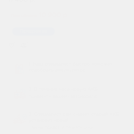
11 400 р.
10 900 р.
При обмене:
Предзаказ
1. Наш специалист быстро поможет
подобрать аккумулятор
2. В течение часа новую АКБ
привезут к вашему автомобилю
3. Специалист сам снимет старый АКБ,
установит новый
Вам не придется пачкать руки