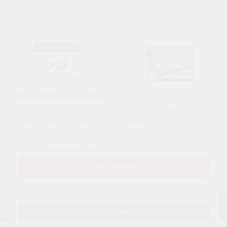
Мы используем cookies
Этот сайт использует файлы cookie для улучшения вашего
Аккумулятор FB
взаимодействия с ним, анализа трафика и обеспечения
Аккумулятор Atlas
Super Nova 6 СТ
6 СТ 68Ач D23
корректной работы. Продолжая использовать сайт или
60Ач D23
нажимая «Принять», вы соглашаетесь с нашей Политикой
использования файлов cookie.
14 550 р.
12 100 р.
При обмене:
При обмене:
Принять все
15 000 р.
12 600 р.
Купить
Купить
Отклонить
Настройки