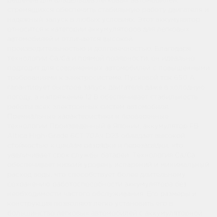
решение для владельцев легковых автомобилей,
стремящихся обеспечить стабильную работу двигателя и
надежный запуск в любых условиях. Этот аккумулятор
относится к категории аккумуляторов для легковых
автомобилей и отличается высокой
производительностью и долговечностью. Благодаря
технологии Ca/Ca и прямой полярности, он идеально
подходит для современных автомобилей с повышенными
требованиями к электросистеме. Пусковой ток 650 А
гарантирует быстрое запуск двигателя даже в холодную
погоду, а напряжение 12 В обеспечивает стабильность
работы всех электронных систем автомобиля.
Премиальные характеристики и проверенные
технологии Произведенный в Японии, аккумулятор FB
Altica High-Grade 6СТ 70Ач D23 обладает высокой
стойкостью к циклам разрядки и перезарядки, что
увеличивает срок службы батареи. Технология Ca/Ca
обеспечивает низкий уровень испарений и минимальный
расход воды, что способствует более длительному
сохранению работоспособности аккумулятора без
необходимости частого обслуживания. Его размеры и
конструкция позволяют легко установить его в
большинство легковых автомобилей с аккумуляторной