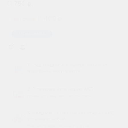
11 750 р.
11 400 р.
При обмене:
Предзаказ
1. Наш специалист быстро поможет
подобрать аккумулятор
2. В течение часа новую АКБ
привезут к вашему автомобилю
3. Специалист сам снимет старый АКБ,
установит новый
Вам не придется пачкать руки