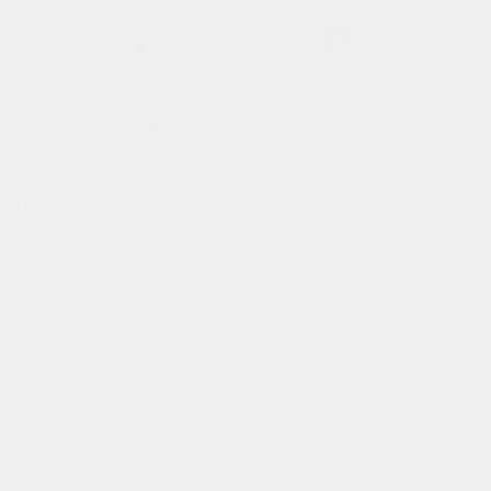
Аккумулятор FB Altica High-Grade 6 СТ 50Ач оп B24
тонк.кл.
Рейтинг:
Производитель:
FB
Артикул:
ST-00002528
Вид техники:
Автомобильный
Высота товара:
225
Газоотвод:
Центральный "Kamina"
(сбоку)
Группа амперности:
6СТ 46 - 54 ah
Длина товара:
237
Индикатор:
Присутствует
Показать все характеристики