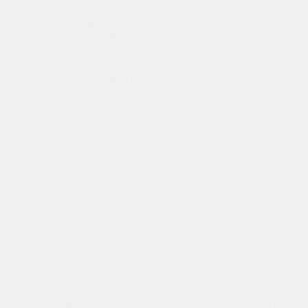
4. Вы оплачиваете только стоимость
нового АКБ
получаете гарантийный талон
5. Мы заплатим Вам за старый АКБ
и заберем на утилизацию
6. Получите гарантийный талон
на весь срок службы вашего АКБ
1
Описание
Характеристики
Отзывы
0
Вопрос - Ответ
Наши магазины
Наличие
Высокое качество и надежность для вашего автомобиля
Аккумулятор FB Altica High-Grade 6СТ 50Ач оп B24
тонк.кл. — это современное решение для обеспечения