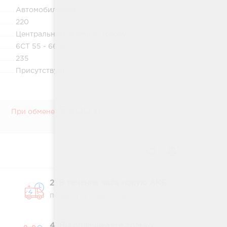
Автомобильный
220
Центральный "Kamina" (сбоку)
6СТ 55 - 66 ah
235
Присутствует
5 900 р.
При обмене:
2. В течение часа новую АКБ
привезут к вашему автомобилю
4. Вы оплачиваете только