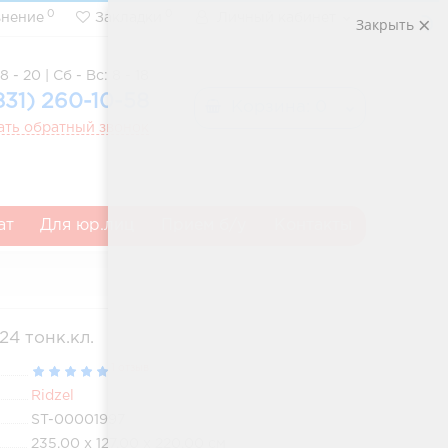
0
0
внение
Закладки
Личный кабинет
Закрыть
8 - 20 | Сб - Вс: 8 - 18
831) 260-10-58
Корзина
: 0
ать обратный звонок
ат
Для юр.лиц
Прием б/у
Контакты
24 тонк.кл.
1 отзыв
Ridzel
ST-00001997
235.00 x 127.00 x 220.00 см