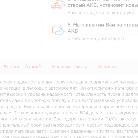
старый АКБ, установит новы
Вам не придется пачкать руки
5. Мы заплатим Вам за стар
АКБ
и заберем на утилизацию
0
Вопрос - Ответ
Наши магазины
Наличие
высокая надежность и долговечность для современных легковы
сплуатации в легковых автомобилях. Он относится к категор
ает высокий уровень надежности, стабильность пуска и дол
игатель даже в холодную погоду и при экстремальных условия
 средств. Высококачественные материалы и производство в
адам. Тонкая конструкция корпуса B24 делает этот аккумуля
ионных характеристик. Благодаря технологии Ca/Ca, аккумул
на длительный срок без необходимости частых подзарядок. С
ит для легковых автомобилей с различными типами двигателе
 современные седаны, хэтчбеки и внедорожники. Перед поку