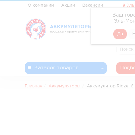
О компании
Акции
Вакансии
Эль
Ваш гор
✓ Профе
Эль-Мон
✓ Доста
✓ Беспл
✓ Запла
Каталог
товаров
Подбо
Главная
Аккумуляторы
Аккумулятор Ridzel 6 