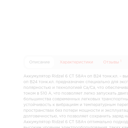
1
Описание
Характеристики
Отзывы
Аккумулятор Ridzel 6 СТ 58Ач оп B24 тонк.кл. – 
оп B24 тонк.кл. предназначен специально для эк
полярностью и технологией Ca/Ca, что обеспечив
током в 510 А, что позволяет легко запускать дв
большинства современных легковых транспортных
устойчивость к вибрациям и температурным переп
пространствах без потери мощности и эксплуатац
долговечностью, что позволяет сохранить заряд 
Аккумулятор Ridzel 6 СТ 58Ач оптимально подход
высоким уровнем электрооборудования, таких как