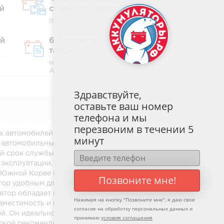
й
стоимость нового АКБ
получаете гарантийный талон
ый
6. Получите гарантийный
талон
на весь срок службы вашего
АКБ
Здравствуйте,
оставьте ваш номер
телефона и мы
перезвоним в течении 5
х автомобилей Этот аккумулятор Ridzel 6 СТ 58Ач
минут
ии автомобильных аккумуляторов с обратной
гий срок службы. Модель оснащена пусковым
х эксплуатации. Напряжение 12 В подходит для
 Южной Корее гарантируют долговечность и
Позвоните мне!
тор удобным для установки в ограниченных
ятор обладает низким уровнем самор discharge и
Нажимая на кнопку "
Позвоните мне
", я даю свое
овместимость и применение в автомобилях
согласие на обработку персональных данных и
й. Он идеально подходит для автомобилей с
принимаю
условия соглашения
пкой рекомендуется проверить соответствие