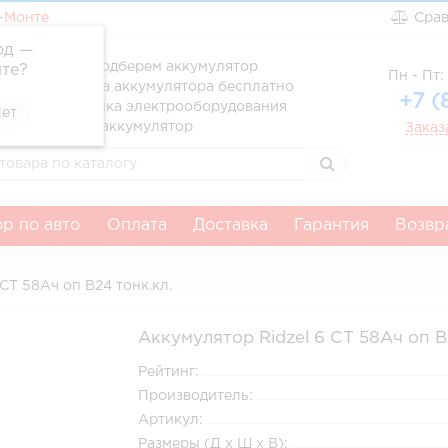
-Монте
Сра
од —
ссионально подберем аккумулятор
те
?
Пн - Пт: 
вка и установка аккумулятора бесплатно
+7 (
атня диагностика электрооборудования
тим за старый аккумулятор
Заказ
р по авто
Оплата
Доставка
Гарантия
Возвр
СТ 58Ач оп B24 тонк.кл.
Аккумулятор Ridzel 6 СТ 58Ач оп B
Рейтинг:
Производитель:
Артикул:
Размеры (Д x Ш x В):