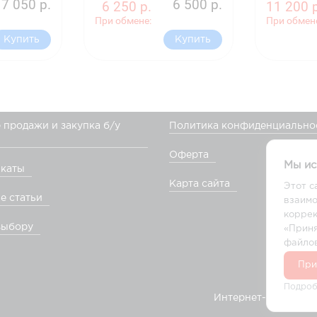
7 050 р.
6 500 р.
6 250 р.
11 200 
При обмене:
При обмен
Купить
Купить
 продажи и закупка б/у
Политика конфиденциально
Оферта
Мы ис
каты
Карта сайта
Этот с
е статьи
взаимо
коррек
выбору
«Приня
файлов
При
Подроб
Интернет-магазин а