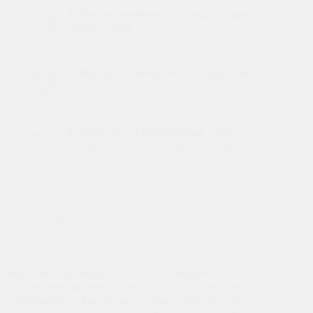
4. Вы оплачиваете только стоимость
нового АКБ
получаете гарантийный талон
5. Мы заплатим Вам за старый АКБ
и заберем на утилизацию
6. Получите гарантийный талон
на весь срок службы вашего АКБ
0
Описание
Характеристики
Отзывы
0
Вопрос - Ответ
Наши магазины
Наличие
Высокая производительность и надежность
аккумулятора Зверь EFB 6СТ 77Ач Оп для легковых
автомобилей Аккумулятор Зверь EFB 6СТ 77Ач Оп — это