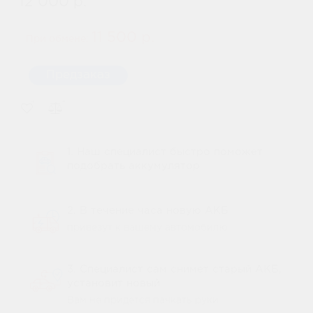
12 000 р.
11 500 р.
При обмене:
Предзаказ
1. Наш специалист быстро поможет
подобрать аккумулятор
2. В течение часа новую АКБ
привезут к вашему автомобилю
3. Специалист сам снимет старый АКБ,
установит новый
Вам не придется пачкать руки