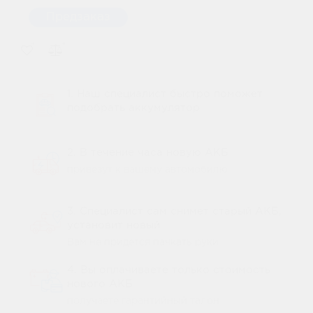
Предзаказ
1. Наш специалист быстро поможет
подобрать аккумулятор
2. В течение часа новую АКБ
привезут к вашему автомобилю
3. Специалист сам снимет старый АКБ,
установит новый
Вам не придется пачкать руки
4. Вы оплачиваете только стоимость
нового АКБ
получаете гарантийный талон