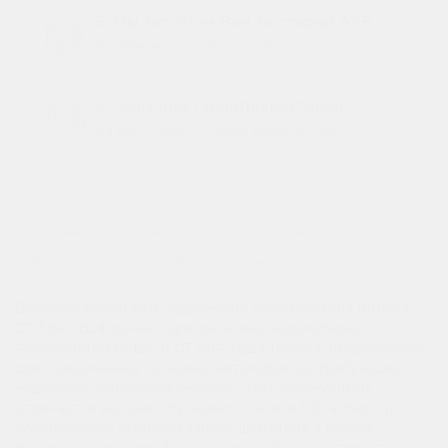
5. Мы заплатим Вам за старый АКБ
и заберем на утилизацию
6. Получите гарантийный талон
на весь срок службы вашего АКБ
1
Описание
Характеристики
Отзывы
0
Вопрос - Ответ
Наши магазины
Наличие
Высокое качество и надежность аккумулятора Ridzel 6
СТ 58Ач B24 тонк.кл. для легковых автомобилей
Аккумулятор Ridzel 6 СТ 58Ач B24 тонк.кл. предназначен
для современных легковых автомобилей, требующих
надежного источника энергии. Этот аккумулятор
отличается высоким пусковым током в 510 ампер, что
обеспечивает быстрый запуск двигателя в любых