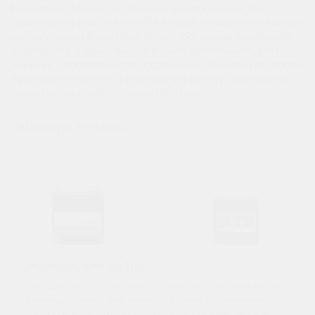
Новгороду и области с бесплатной доставкой. Мы
гарантируем оригинальность товара, профессиональную
консультацию и быструю обработку заказа. Выбирайте
надежность и качество для вашего автомобиля, делая
покупку у проверенного поставщика. Обеспечьте своему
автомобилю долгую и стабильную работу, приобретая
аккумулятор Ridzel в нашем магазине.
Похожие товары
Мы используем cookies
Этот сайт использует файлы cookie для улучшения вашего
Аккумулятор Tab
взаимодействия с ним, анализа трафика и обеспечения
Аккумулятор Topla
Polar 6 СТ 55Ач B24
Top 6 СТ 55Ач B24
корректной работы. Продолжая использовать сайт или