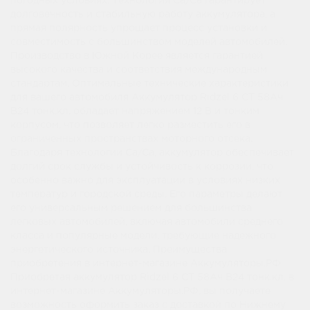
погодных условиях. Технология Ca/Ca гарантирует
долговечность и стабильную работу аккумулятора, а
прямая полярность упрощает процесс установки и
совместимость с большинством моделей автомобилей.
Производство в Южной Корее является гарантией
высокого качества и соответствия международным
стандартам. Оптимальные технические характеристики
для вашего автомобиля Аккумулятор Ridzel 6 СТ 58Ач
B24 тонк.кл. обладает напряжением 12 В и тонким
корпусом, что позволяет легко разместить его в
ограниченных пространствах моторного отсека.
Благодаря технологии Ca/Ca, аккумулятор обеспечивает
долгий срок службы и устойчивость к коррозии, что
особенно важно для эксплуатации в условиях низких
температур и городской среды. Его параметры делают
его универсальным решением для большинства
легковых автомобилей, включая автомобили среднего
класса и популярные модели, требующие надежного
энергетического источника. Преимущества
приобретения в интернет-магазине Аккумуляторы.РФ
Приобретая аккумулятор Ridzel 6 СТ 58Ач B24 тонк.кл. в
интернет-магазине Аккумуляторы.РФ, вы получаете
возможность оформить заказ с доставкой по Нижнему