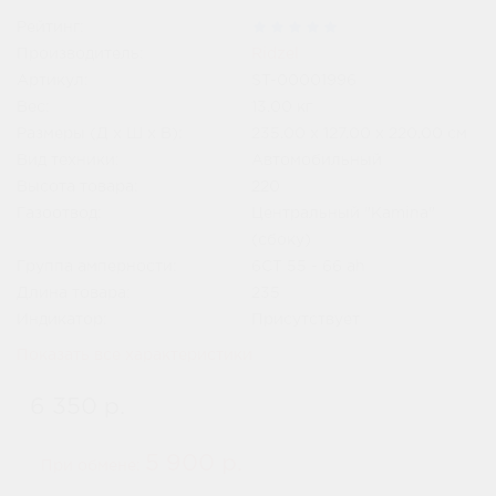
Рейтинг:
Производитель:
Ridzel
Артикул:
ST-00001996
Вес:
13.00
кг
Размеры (Д x Ш x В):
235.00 x 127.00 x 220.00 см
Вид техники:
Автомобильный
Высота товара:
220
Газоотвод:
Центральный "Kamina"
(сбоку)
Группа амперности:
6СТ 55 - 66 ah
Длина товара:
235
Индикатор:
Присутствует
Показать все характеристики
6 350 р.
5 900 р.
При обмене: