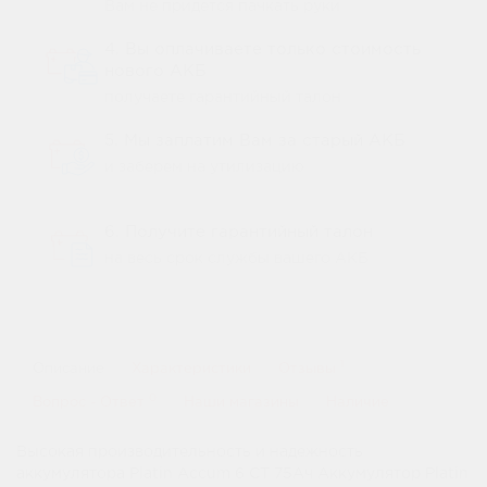
Вам не придется пачкать руки
4. Вы оплачиваете только стоимость
нового АКБ
получаете гарантийный талон
5. Мы заплатим Вам за старый АКБ
и заберем на утилизацию
6. Получите гарантийный талон
на весь срок службы вашего АКБ
1
Описание
Характеристики
Отзывы
0
Вопрос - Ответ
Наши магазины
Наличие
Высокая производительность и надежность
аккумулятора Platin Accum 6 СТ 75Ач Аккумулятор Platin