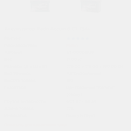
Аккумулятор Platin Accum 6 СТ 75Ач
Рейтинг:
Производитель:
Platin
Артикул:
ST-00001828
Вес:
17.00
кг
Размеры (Д x Ш x В):
278.00 x 175.00 x 190.00 см
Вид техники:
Автомобильный
Высота товара:
190
Газоотвод:
Центральный "Kamina"
(сбоку)
Группа амперности:
6СТ 67 - 88 ah
Длина товара:
278
Индикатор:
Присутствует
Показать все характеристики