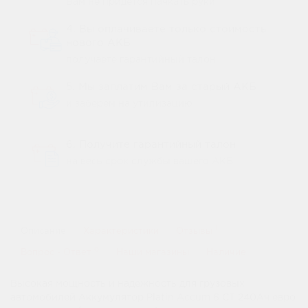
Вам не придется пачкать руки
4. Вы оплачиваете только стоимость
нового АКБ
получаете гарантийный талон
5. Мы заплатим Вам за старый АКБ
и заберем на утилизацию
6. Получите гарантийный талон
на весь срок службы вашего АКБ
1
Описание
Характеристики
Отзывы
0
Вопрос - Ответ
Наши магазины
Наличие
Высокая мощность и надежность для грузовых
автомобилей Аккумулятор Platin Accum 6 СТ 240Ач евро