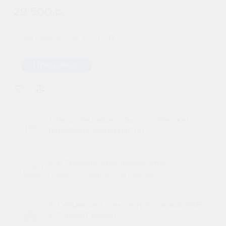
29 500 р.
28 000 р.
При обмене:
Предзаказ
1. Наш специалист быстро поможет
подобрать аккумулятор
2. В течение часа новую АКБ
привезут к вашему автомобилю
3. Специалист сам снимет старый АКБ,
установит новый