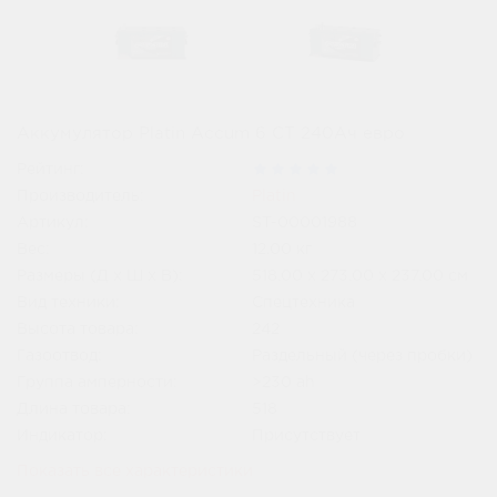
Аккумулятор Platin Accum 6 СТ 240Ач евро
Рейтинг:
Производитель:
Platin
Артикул:
ST-00001988
Вес:
12.00
кг
Размеры (Д x Ш x В):
518.00 x 273.00 x 237.00 см
Вид техники:
Спецтехника
Высота товара:
242
Газоотвод:
Раздельный (через пробки)
Группа амперности:
>230 ah
Длина товара:
518
Индикатор:
Присутствует
Показать все характеристики