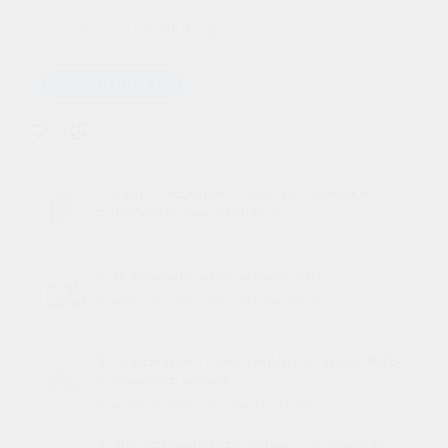
13 500 р.
При обмене:
Предзаказ
1. Наш специалист быстро поможет
подобрать аккумулятор
2. В течение часа новую АКБ
привезут к вашему автомобилю
3. Специалист сам снимет старый АКБ,
установит новый
Вам не придется пачкать руки
4. Вы оплачиваете только стоимость