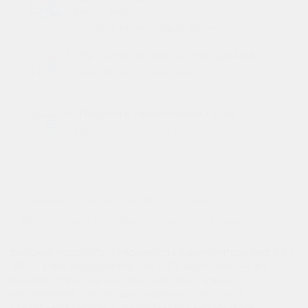
нового АКБ
получаете гарантийный талон
5. Мы заплатим Вам за старый АКБ
и заберем на утилизацию
6. Получите гарантийный талон
на весь срок службы вашего АКБ
1
Описание
Характеристики
Отзывы
0
Вопрос - Ответ
Наши магазины
Наличие
Высокая мощность и надежность аккумулятора Daz 6 СТ
140Ач евро Аккумулятор Daz 6 СТ 140Ач евро — это
мощное и долговечное решение для грузовых
автомобилей, требующих надежного запуска и