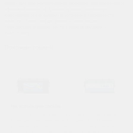
оригинальные аккумуляторы, проверенные временем и
отзывами клиентов, а также профессиональную
консультацию по выбору и установке. Надежность,
качество и быстрая доставка — залог вашего
спокойствия и уверенности в работе грузового
транспорта.
Похожие товары
Мы используем cookies
Этот сайт использует файлы cookie для улучшения вашего
Аккумулятор
взаимодействия с ним, анализа трафика и обеспечения
Аккумулятор Tab
Подольск 6 СТ
Polar Truck Mac 6
корректной работы. Продолжая использовать сайт или
140Ач евро
СТ 150Ач евро
нажимая «Принять», вы соглашаетесь с нашей Политикой