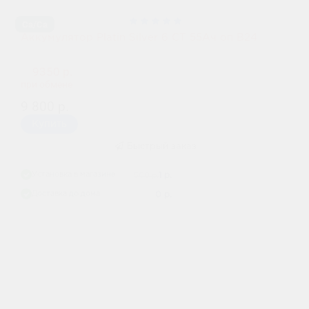
Ca/Ca
Аккумулятор Platin Silver 6 СТ 55Ач оп B24
9350 р.
при обмене
9 800 р.
Купить
Быстрый заказ
Установка в магазине
i
1 р.
500 р.
Доставка до дома
i
0 р.