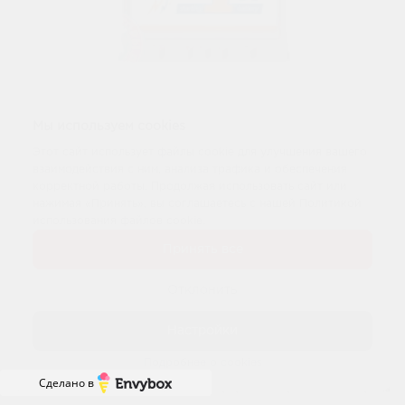
Мы используем cookies
Этот сайт использует файлы cookie для улучшения вашего
Ca/Ca
взаимодействия с ним, анализа трафика и обеспечения
Аккумулятор Energy One 6 CT 55Ач
корректной работы. Продолжая использовать сайт или
нажимая «Принять», вы соглашаетесь с нашей Политикой
использования файлов cookie.
3000 р.
при обмене
Принять все
3 450 р.
Отклонить
Предзаказ
Настройки
Подробнее о cookies
Сделано в
Каталог
Меню
Подбор
Профиль
Сравнение
Корзина