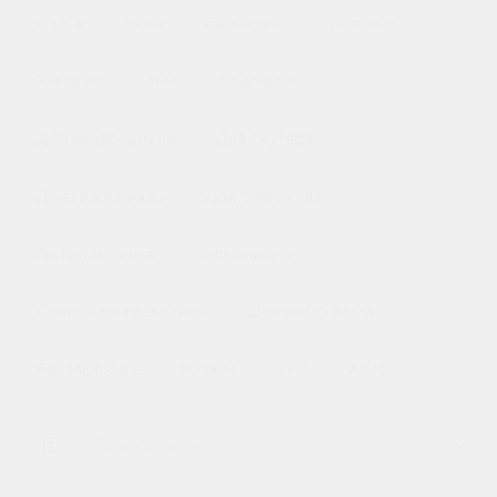
Ca/Ca
Мото
Легковые
Грузовые
Тяговые
ИБП
Лодочные
Для квадроцикла
Для скутера
Для гидроцикла
Для снегохода
Литий-ионные
Кальциевые
Свинцово-кислотные
Для погрузчика
Гелевые GEL
Низкие
EFB
AGM