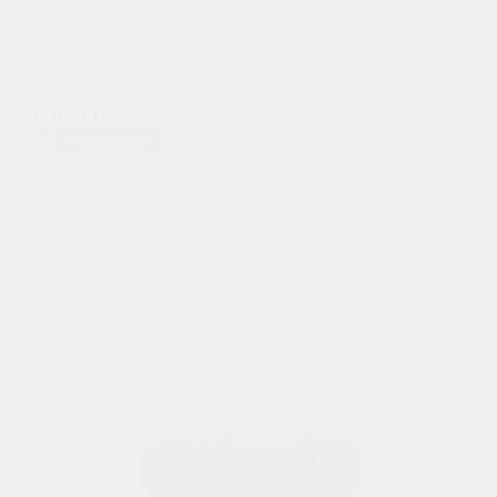
Аккумулятор Bost 6 СТ 55Ач оп В24
6400 р.
при обмене
6 850 р.
Предзаказ