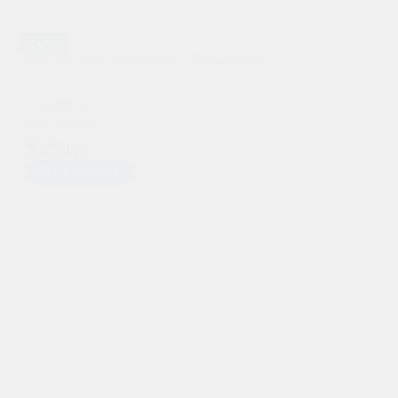
Ca/Ca
Аккумулятор Bravo 6 СТ 55Ач оп
4800 р.
при обмене
5 250 р.
Предзаказ