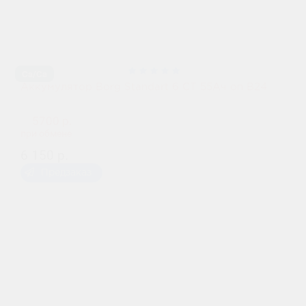
Ca/Ca
Аккумулятор Borg Standart 6 СТ 55Ач оп B24
5700 р.
при обмене
6 150 р.
Предзаказ