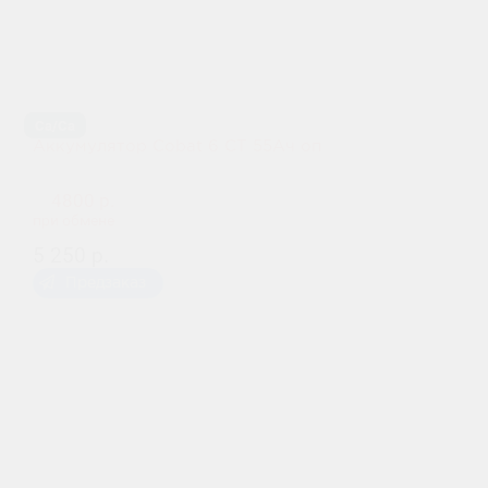
Ca/Ca
Аккумулятор Cobat 6 СТ 55Aч оп
4800 р.
при обмене
5 250 р.
Предзаказ