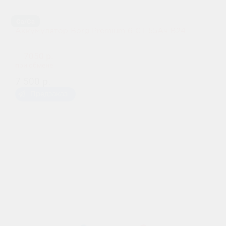
Ca/Ca
Аккумулятор Borg Premium 6 СТ 55Ач B24
7050 р.
при обмене
7 500 р.
Предзаказ