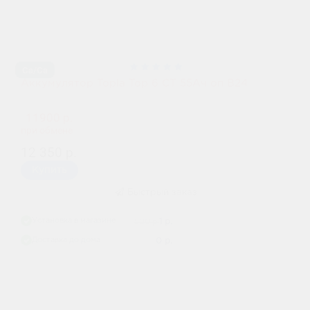
Ca/Ca
Аккумулятор Topla Top 6 СТ 55Ач оп B24
11900 р.
при обмене
12 350 р.
Купить
Быстрый заказ
Установка в магазине
i
1 р.
500 р.
Доставка до дома
i
0 р.