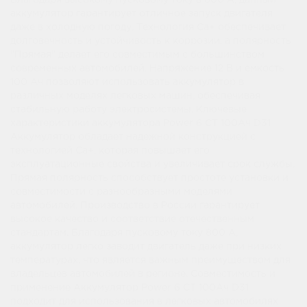
Благодаря высокому пусковому току в 800 А, данный
аккумулятор гарантирует отличное запуск двигателя
даже в холодную погоду. Технология Ca+ обеспечивает
долговечность и устойчивость к коррозии, а полярность
"Прямая" делает его совместимым с большинством
современных автомобилей. Напряжение 12 В и емкость
100 Ач позволяют использовать аккумулятор в
различных моделях легковых машин, обеспечивая
стабильную работу электросистемы. Ключевые
характеристики аккумулятора Power 6 СТ 100Ач D31
Аккумулятор обладает надежной конструкцией с
технологией Ca+, которая повышает его
эксплуатационные свойства и увеличивает срок службы.
Прямая полярность способствует простоте установки и
совместимости с разнообразными моделями
автомобилей. Производство в России гарантирует
высокое качество и соответствие отечественным
стандартам. Благодаря пусковому току 800 А,
аккумулятор легко заводит двигатель даже при низких
температурах, что является важным преимуществом для
владельцев автомобилей в регионе. Совместимость и
применение Аккумулятор Power 6 СТ 100Ач D31
подходит для использования в легковых автомобилях