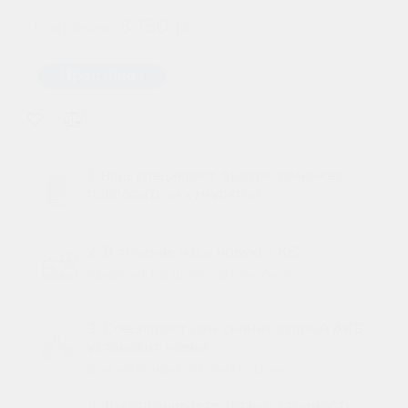
8 150 р.
При обмене:
Предзаказ
1. Наш специалист быстро поможет
подобрать аккумулятор
2. В течение часа новую АКБ
привезут к вашему автомобилю
3. Специалист сам снимет старый АКБ,
установит новый
Вам не придется пачкать руки
4. Вы оплачиваете только стоимость