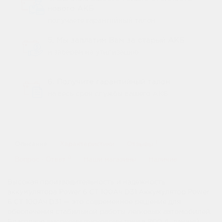
нового АКБ
получаете гарантийный талон
5. Мы заплатим Вам за старый АКБ
и заберем на утилизацию
6. Получите гарантийный талон
на весь срок службы вашего АКБ
1
Описание
Характеристики
Отзывы
0
Вопрос - Ответ
Наши магазины
Наличие
Высокая производительность и надежность
аккумулятора Power 6 СТ 100Ач D31 Аккумулятор Power
6 СТ 100Ач D31 — это современное решение для
обеспечения стабильной работы легковых автомобилей.