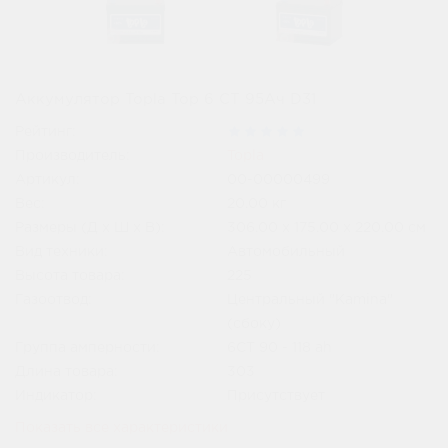
Аккумулятор Topla Top 6 СТ 95Ач D31
Рейтинг:
Производитель:
Topla
Артикул:
00-00000499
Вес:
20.00
кг
Размеры (Д x Ш x В):
306.00 x 175.00 x 220.00 см
Вид техники:
Автомобильный
Высота товара:
225
Газоотвод:
Центральный "Kamina"
(сбоку)
Группа амперности:
6СТ 90 - 118 ah
Длина товара:
303
Индикатор:
Присутствует
Показать все характеристики