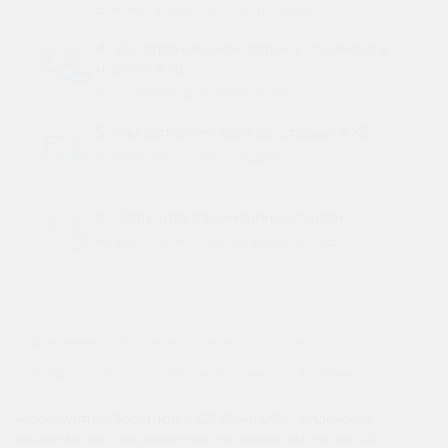
Вам не придется пачкать руки
4. Вы оплачиваете только стоимость
нового АКБ
получаете гарантийный талон
5. Мы заплатим Вам за старый АКБ
и заберем на утилизацию
6. Получите гарантийный талон
на весь срок службы вашего АКБ
1
Описание
Характеристики
Отзывы
0
Вопрос - Ответ
Наши магазины
Наличие
Аккумулятор Topla Top 6 СТ 95Ач D31 – надежное
решение для современных легковых автомобилей