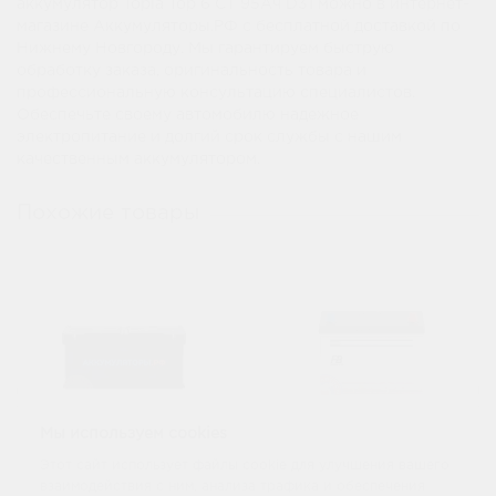
аккумулятор Topla Top 6 СТ 95Ач D31 можно в интернет-
магазине Аккумуляторы.РФ с бесплатной доставкой по
Нижнему Новгороду. Мы гарантируем быструю
обработку заказа, оригинальность товара и
профессиональную консультацию специалистов.
Обеспечьте своему автомобилю надежное
электропитание и долгий срок службы с нашим
качественным аккумулятором.
Похожие товары
Мы используем cookies
Этот сайт использует файлы cookie для улучшения вашего
Аккумулятор Akbat
Аккумулятор FB
взаимодействия с ним, анализа трафика и обеспечения