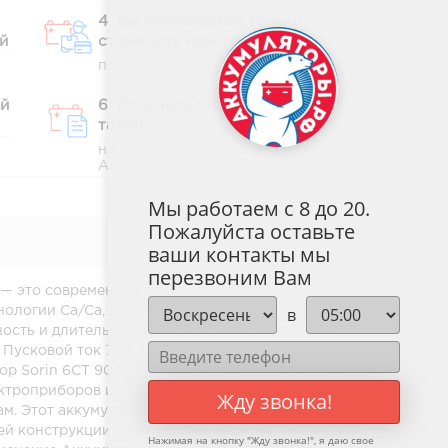
4. Вы оплачиваете только
й
стоимость нового АКБ
получаете гарантийный талон
ый
6. Получите гарантийный
талон
на весь срок службы вашего
АКБ
Мы работаем с 8 до 20.
Пожалуйста оставьте
ваши контакты мы
перезвоним Вам
1 — это современное решение для автомобилей
в
нологии Ca/Ca, данный аккумулятор обладает
жность и длительный срок службы. Полярность
 Пусковой ток 750 А гарантирует быстрое и
ор Sorin 6СТ 90Ач D31 обладает напряжением 12 В
троприборов или при длительных поездках. Его
Жду звонка!
м. Этот аккумулятор идеально подходит для
й конструкции и технологии, Sorin 6СТ 90Ач D31
Нажимая на кнопку "
Жду звонка!
", я даю свое