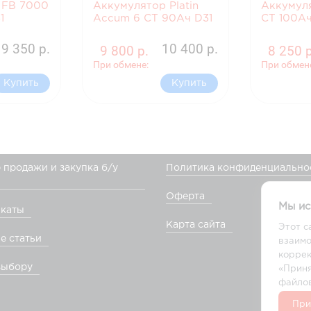
 FB 7000
Аккумулятор Platin
Аккумуля
1
Accum 6 СТ 90Ач D31
СТ 100Ач
19 350 р.
10 400 р.
9 800 р.
8 250 р
При обмене:
При обмен
Купить
Купить
 продажи и закупка б/у
Политика конфиденциально
Оферта
Мы ис
каты
Карта сайта
Этот с
е статьи
взаимо
коррек
выбору
«Приня
файлов
При