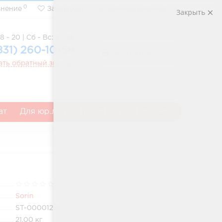
0
0
внение
Закладки
Личный кабинет
Закрыть
8 - 20 | Сб - Вс: 8 - 18
831) 260-10-58
Корзина
: 0
ать обратный звонок
ат
Для юр.лиц
Прием б/у
Контакты
0 отзывов
Sorin
ST-00001278
21.00
кг