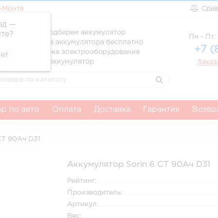
-Монте
Сра
од —
ссионально подберем аккумулятор
те
?
Пн - Пт: 
вка и установка аккумулятора бесплатно
+7 (
атня диагностика электрооборудования
тим за старый аккумулятор
Заказ
р по авто
Оплата
Доставка
Гарантия
Возвр
СТ 90Ач D31
Аккумулятор Sorin 6 СТ 90Ач D31
Рейтинг:
Производитель:
Артикул:
Вес: