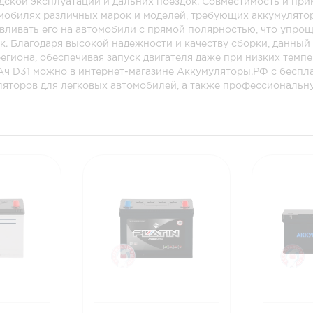
дской эксплуатации и дальних поездок. Совместимость и при
омобилях различных марок и моделей, требующих аккумулято
авливать его на автомобили с прямой полярностью, что упро
. Благодаря высокой надежности и качеству сборки, данный
егиона, обеспечивая запуск двигателя даже при низких темп
Ач D31 можно в интернет-магазине Аккумуляторы.РФ с беспл
ляторов для легковых автомобилей, а также профессиональн