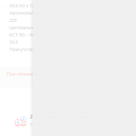
303.00 x 174.00 x 218.00 см
Автомобильный
225
Центральный "Kamina" (сбоку)
6СТ 90 - 118 ah
303
Присутствует
6 250 р.
При обмене:
2. В течение часа новую АКБ
привезут к вашему автомобилю