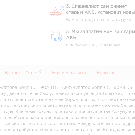
3. Специалист сам снимет
старый АКБ, установит новы
Вам не придется пачкать руки
5. Мы заплатим Вам за стар
АКБ
и заберем на утилизацию
0
Вопрос - Ответ
Наши магазины
Наличие
улятора Sorin 6СТ 90Ач D31 Аккумулятор Sorin 6СТ 90Ач D3
ту двигателя в любых условиях эксплуатации. Благодаря тех
, что делает его отличным выбором для тех, кто ценит наде
тимость с широким спектром моделей легковых автомобилей.
мя года. Ключевые характеристики и преимущества Аккумулят
что особенно важно при использовании дополнительных элек
т высокое качество и соответствие международным стандарта
ния и требует надежного источника энергии. Благодаря свое