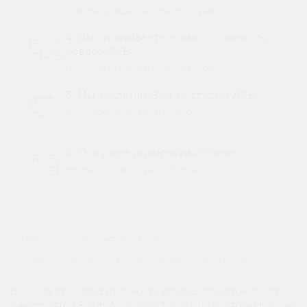
Вам не придется пачкать руки
4. Вы оплачиваете только стоимость
нового АКБ
получаете гарантийный талон
5. Мы заплатим Вам за старый АКБ
и заберем на утилизацию
6. Получите гарантийный талон
на весь срок службы вашего АКБ
0
Описание
Характеристики
Отзывы
0
Вопрос - Ответ
Наши магазины
Наличие
Высокая производительность для вашего автомобиля
Аккумулятор Platin Accum 6 СТ 90Ач D31 – это надежное