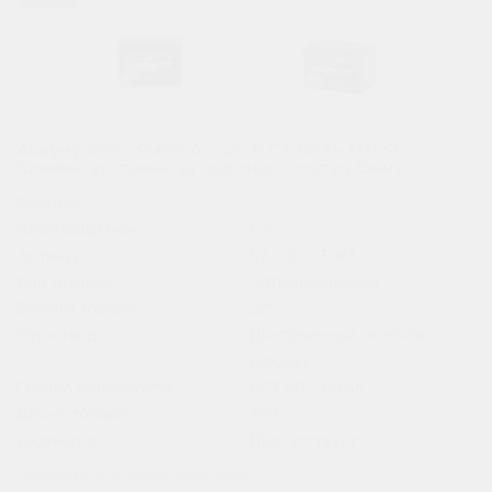
Аккумулятор Platin Accum 6 СТ 90Ач D31 SL-
Клеммы утоплены за под лицо (отступ 15мм)
Рейтинг:
Производитель:
Platin
Артикул:
ST-00003061
Вид техники:
Автомобильный
Высота товара:
225
Газоотвод:
Центральный "Kamina"
(сбоку)
Группа амперности:
6СТ 90 - 118 ah
Длина товара:
303
Индикатор:
Присутствует
Показать все характеристики