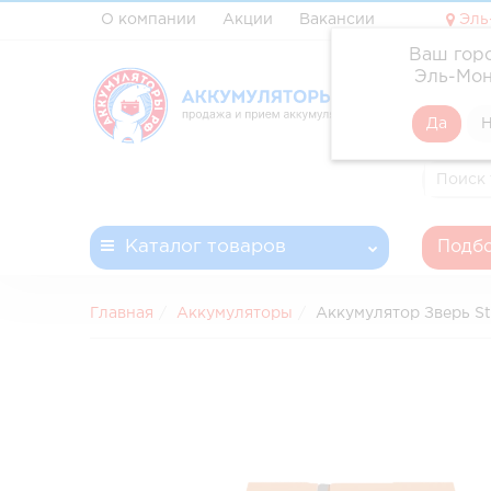
О компании
Акции
Вакансии
Эль
Ваш гор
✓ Профе
Эль-Мон
✓ Доста
✓ Беспл
✓ Запла
Каталог
товаров
Подбо
Главная
Аккумуляторы
Аккумулятор Зверь St