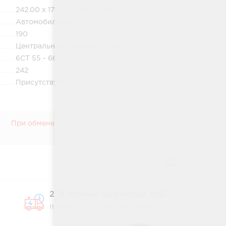
242.00 x 175.00 x 190.00 см
Автомобильный
190
Центральный "Kamina" (сбоку)
6СТ 55 - 66 ah
242
Присутствует
5 100 р.
При обмене:
2. В течение часа новую АКБ
привезут к вашему автомобилю