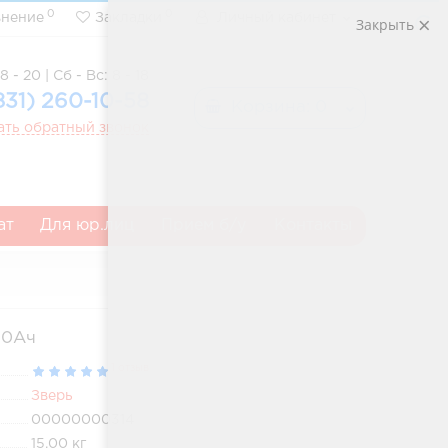
0
0
внение
Закладки
Личный кабинет
Закрыть
8 - 20 | Сб - Вс: 8 - 18
831) 260-10-58
Корзина
: 0
ать обратный звонок
ат
Для юр.лиц
Прием б/у
Контакты
60Ач
1 отзыв
Зверь
00000000314
15.00
кг