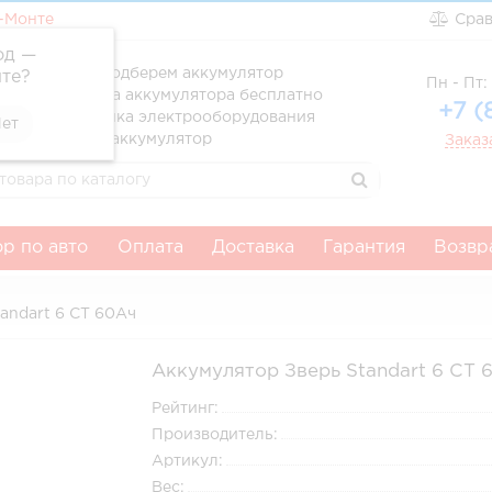
-Монте
Сра
од —
ссионально подберем аккумулятор
те
?
Пн - Пт: 
вка и установка аккумулятора бесплатно
+7 (
атня диагностика электрооборудования
тим за старый аккумулятор
Заказ
р по авто
Оплата
Доставка
Гарантия
Возвр
andart 6 СТ 60Ач
Аккумулятор Зверь Standart 6 СТ 
Рейтинг:
Производитель:
Артикул:
Вес: