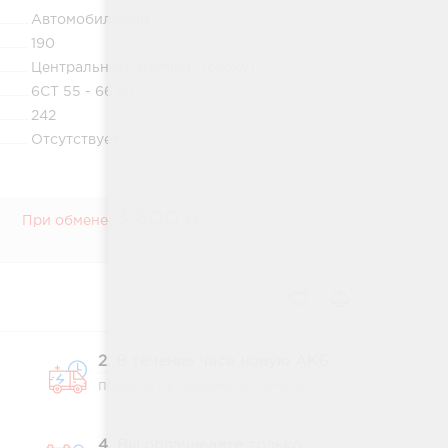
Автомобильный
190
Центральный "Kamina" (сбоку)
6СТ 55 - 66 ah
242
Отсутствует
3 600 р.
При обмене:
2. В течение часа новую АКБ
привезут к вашему автомобилю
4. Вы оплачиваете только