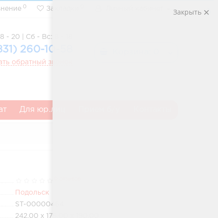
0
0
внение
Закладки
Личный кабинет
Закрыть
8 - 20 | Сб - Вс: 8 - 18
831) 260-10-58
Корзина
: 0
ать обратный звонок
ат
Для юр.лиц
Прием б/у
Контакты
0 отзывов
Подольск
ST-00000464
242.00 x 175.00 x 190.00