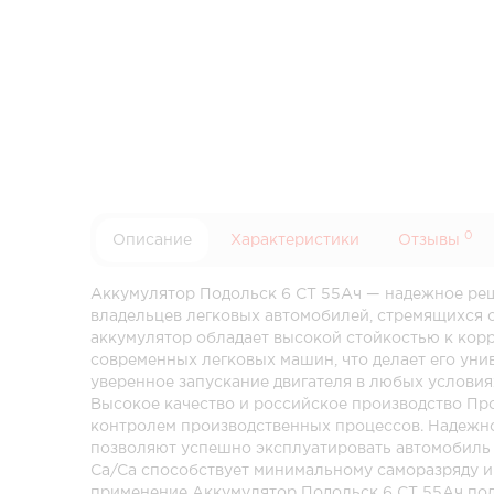
0
Описание
Характеристики
Отзывы
Аккумулятор Подольск 6 СТ 55Ач — надежное реш
владельцев легковых автомобилей, стремящихся 
аккумулятор обладает высокой стойкостью к кор
современных легковых машин, что делает его уни
уверенное запускание двигателя в любых условия
Высокое качество и российское производство Про
контролем производственных процессов. Надежно
позволяют успешно эксплуатировать автомобиль в
Ca/Ca способствует минимальному саморазряду и
применение Аккумулятор Подольск 6 СТ 55Ач под