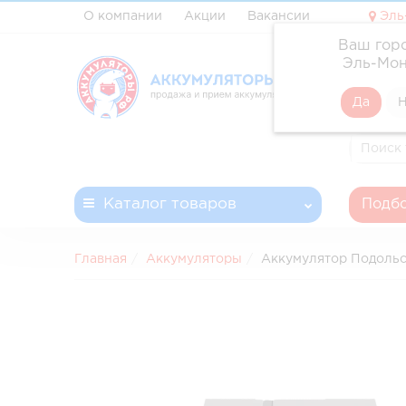
О компании
Акции
Вакансии
Эль
Ваш гор
✓ Профе
Эль-Мон
✓ Доста
✓ Беспл
✓ Запла
Каталог
товаров
Подбо
Главная
Аккумуляторы
Аккумулятор Подольс