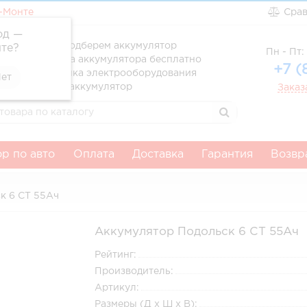
-Монте
Сра
од —
ссионально подберем аккумулятор
те
?
Пн - Пт: 
вка и установка аккумулятора бесплатно
+7 (
атня диагностика электрооборудования
тим за старый аккумулятор
Заказ
р по авто
Оплата
Доставка
Гарантия
Возвр
к 6 СТ 55Ач
Аккумулятор Подольск 6 СТ 55Ач
Рейтинг:
Производитель:
Артикул:
Размеры (Д x Ш x В):