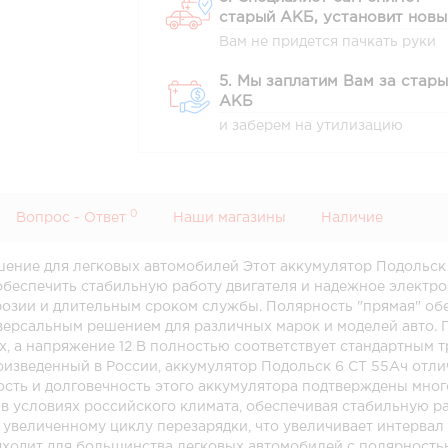
старый АКБ, установит новы
Вам не придется пачкать руки
5. Мы заплатим Вам за стар
АКБ
и заберем на утилизацию
0
Вопрос - Ответ
Наши магазины
Наличие
ение для легковых автомобилей Этот аккумулятор Подольск
обеспечить стабильную работу двигателя и надежное электро
розии и длительным сроком службы. Полярность "прямая" об
версальным решением для различных марок и моделей авто. 
х, а напряжение 12 В полностью соответствует стандартным
изведенный в России, аккумулятор Подольск 6 СТ 55Ач отли
сть и долговечность этого аккумулятора подтверждены мног
 условиях российского климата, обеспечивая стабильную ра
 увеличенному циклу перезарядки, что увеличивает интерва
ходит для большинства легковых автомобилей с полярностью