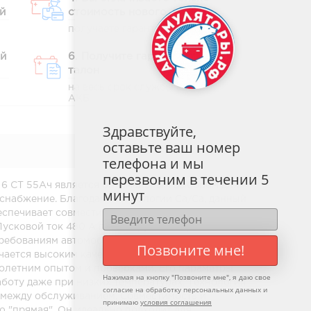
й
стоимость нового АКБ
получаете гарантийный талон
ый
6. Получите гарантийный
талон
на весь срок службы вашего
АКБ
Здравствуйте,
оставьте ваш номер
телефона и мы
перезвоним в течении 5
 6 СТ 55Ач является оптимальным выбором для
минут
снабжение. Благодаря технологии Ca/Ca, данный
еспечивает совместимость с большинством
Пусковой ток 480 А гарантирует быстрое и
 требованиям автомобильных аккумуляторов.
Позвоните мне!
чается высоким качеством сборки и строгим
олетним опытом и проверками. Его параметры
Нажимая на кнопку "
Позвоните мне
", я даю свое
боту даже при низких температурах. Технология
согласие на обработку персональных данных и
л между обслуживанием. Совместимость и
принимаю
условия соглашения
 "прямая". Он идеально подходит для