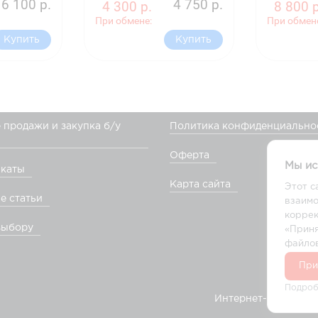
6 100 р.
4 750 р.
4 300 р.
8 800 р
При обмене:
При обмен
Купить
Купить
 продажи и закупка б/у
Политика конфиденциально
Оферта
Мы ис
каты
Карта сайта
Этот с
е статьи
взаимо
коррек
выбору
«Приня
файлов
При
Подроб
Интернет-магазин а