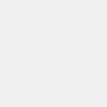
1. Наш специалист быстро поможет
подобрать аккумулятор
2. В течение часа новую АКБ
привезут к вашему автомобилю
3. Специалист сам снимет старый АКБ,
установит новый
Вам не придется пачкать руки
4. Вы оплачиваете только стоимость
нового АКБ
получаете гарантийный талон
5. Мы заплатим Вам за старый АКБ
и заберем на утилизацию