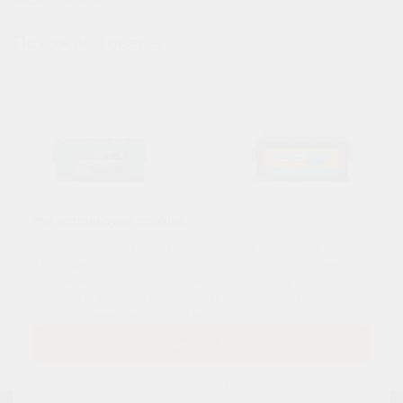
вашего заказа.
Похожие товары
Мы используем cookies
Этот сайт использует файлы cookie для улучшения вашего
Аккумулятор Platin
взаимодействия с ним, анализа трафика и обеспечения
Аккумулятор Аком
Accum 6 СТ 240Ач
6 СТ 225Ач евро
корректной работы. Продолжая использовать сайт или
евро
нажимая «Принять», вы соглашаетесь с нашей Политикой
использования файлов cookie.
28 000 р.
24 250 р.
При обмене:
При обмене:
Принять все
29 500 р.
25 750 р.
Купить
Купить
Отклонить