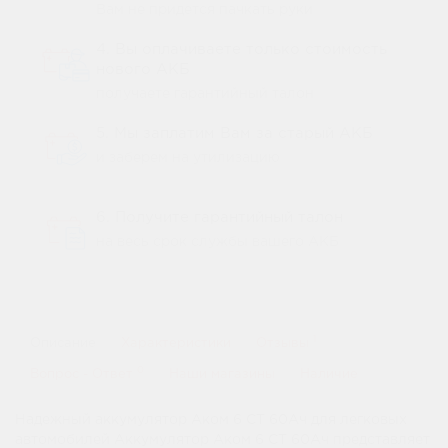
Вам не придется пачкать руки
4. Вы оплачиваете только стоимость
нового АКБ
получаете гарантийный талон
5. Мы заплатим Вам за старый АКБ
и заберем на утилизацию
6. Получите гарантийный талон
на весь срок службы вашего АКБ
1
Описание
Характеристики
Отзывы
0
Вопрос - Ответ
Наши магазины
Наличие
Надежный аккумулятор Аком 6 СТ 60Ач для легковых
автомобилей Аккумулятор Аком 6 СТ 60Ач представляет