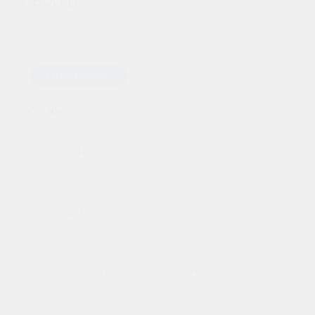
7 600 р.
7 150 р.
При обмене:
Предзаказ
1. Наш специалист быстро поможет
подобрать аккумулятор
2. В течение часа новую АКБ
привезут к вашему автомобилю
3. Специалист сам снимет старый АКБ,
установит новый
Вам не придется пачкать руки