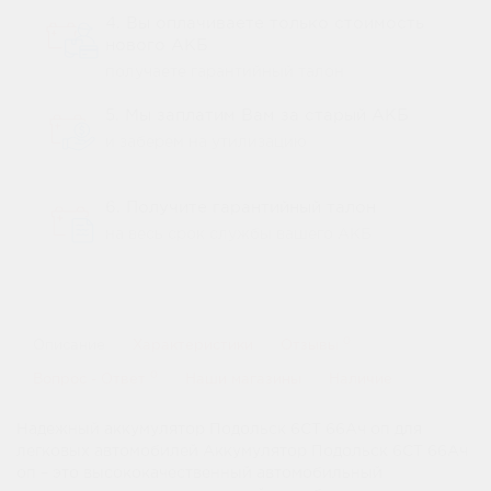
4. Вы оплачиваете только стоимость
нового АКБ
получаете гарантийный талон
5. Мы заплатим Вам за старый АКБ
и заберем на утилизацию
6. Получите гарантийный талон
на весь срок службы вашего АКБ
0
Описание
Характеристики
Отзывы
0
Вопрос - Ответ
Наши магазины
Наличие
Надежный аккумулятор Подольск 6СТ 66Ач оп для
легковых автомобилей Аккумулятор Подольск 6СТ 66Ач
оп – это высококачественный автомобильный