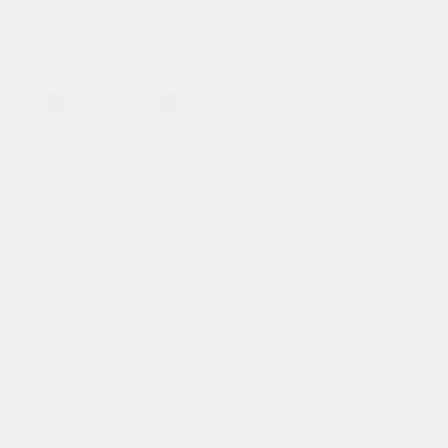
7 050 р.
6 700 р.
При обмене:
Предзаказ
1. Наш специалист быстро поможет
подобрать аккумулятор
2. В течение часа новую АКБ
привезут к вашему автомобилю
3. Специалист сам снимет старый АКБ,
установит новый
Вам не придется пачкать руки