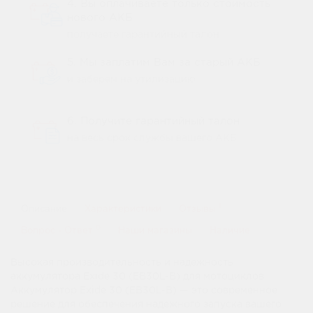
4. Вы оплачиваете только стоимость
нового АКБ
получаете гарантийный талон
5. Мы заплатим Вам за старый АКБ
и заберем на утилизацию
6. Получите гарантийный талон
на весь срок службы вашего АКБ
1
Описание
Характеристики
Отзывы
0
Вопрос - Ответ
Наши магазины
Наличие
Высокая производительность и надежность
аккумулятора Exide 30 (EB30L-B) для мотоциклов
Аккумулятор Exide 30 (EB30L-B) — это современное
решение для обеспечения надежного запуска вашего