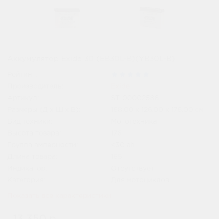
Аккумулятор Exide 30 (EB30L-B)(YB30L-B)
Рейтинг:
Производитель:
Exide
Артикул:
ST-00002586
Размеры (Д x Ш x В):
168.00 x 126.00 x 176.00 см
Вид техники:
Мототехника
Высота товара:
176
Группа амперности:
<30 ah
Длина товара:
165
Индикатор:
Отсутствует
Категория:
Для мотоциклов
Показать все характеристики