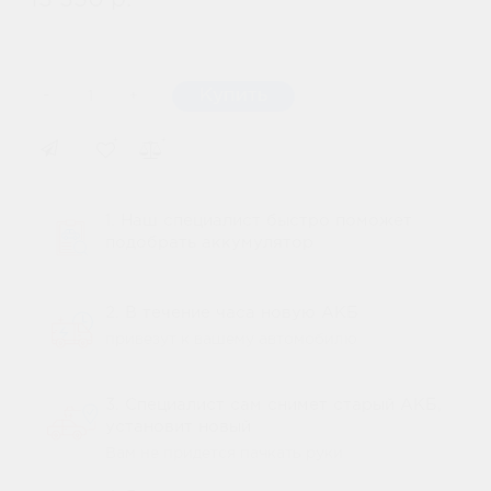
13 350 р.
-
Купить
+
1. Наш специалист быстро поможет
подобрать аккумулятор
2. В течение часа новую АКБ
привезут к вашему автомобилю
3. Специалист сам снимет старый АКБ,
установит новый
Вам не придется пачкать руки