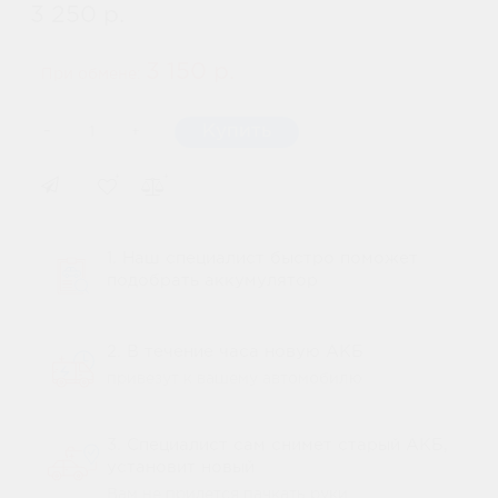
3 250 р.
3 150 р.
При обмене:
-
Купить
+
1. Наш специалист быстро поможет
подобрать аккумулятор
2. В течение часа новую АКБ
привезут к вашему автомобилю
3. Специалист сам снимет старый АКБ,
установит новый
Вам не придется пачкать руки