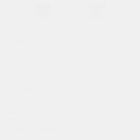
Аккумулятор Delta СТ 5 (YTX5L-BS, YTZ7S, YT5L-BS)
(СТ1205)
Рейтинг:
Производитель:
Delta
Артикул:
ST-00000334
Размеры (Д x Ш x В):
114.00 x 70.00 x 106.00
Вид техники:
Мототехника
Высота товара:
106
Группа амперности:
<30 ah
Длина товара:
114
Индикатор:
Отсутствует
Категория:
Для мотоциклов
Показать все характеристики