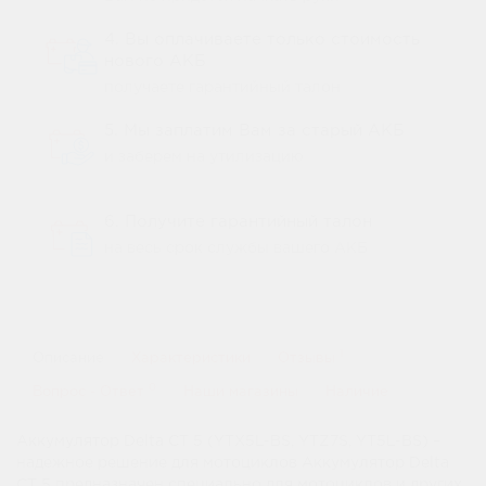
4. Вы оплачиваете только стоимость
нового АКБ
получаете гарантийный талон
5. Мы заплатим Вам за старый АКБ
и заберем на утилизацию
6. Получите гарантийный талон
на весь срок службы вашего АКБ
1
Описание
Характеристики
Отзывы
0
Вопрос - Ответ
Наши магазины
Наличие
Аккумулятор Delta СТ 5 (YTX5L-BS, YTZ7S, YT5L-BS) –
надежное решение для мотоциклов Аккумулятор Delta
СТ 5 предназначен специально для мотоциклов и других