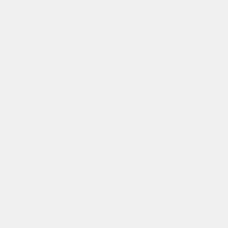
нового АКБ
получаете гарантийный талон
5. Мы заплатим Вам за старый АКБ
и заберем на утилизацию
6. Получите гарантийный талон
на весь срок службы вашего АКБ
1
Описание
Характеристики
Отзывы
0
Вопрос - Ответ
Наши магазины
Наличие
Надежный аккумулятор Casil 26 (12260) для мотоциклов
Аккумулятор Casil 26 (12260) — это высококачественный
аккумулятор, специально разработанный для
мотоциклов и другой мототехники. Оснащён
технологией AGM (Absorbed Glass Mat), которая