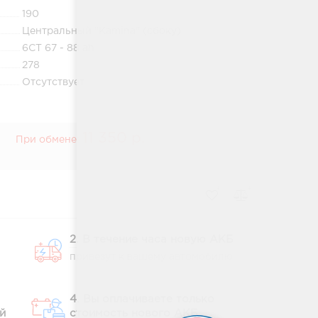
190
Центральный "Kamina" (сбоку)
6СТ 67 - 88 ah
278
Отсутствует
11 350 р.
При обмене:
2. В течение часа новую АКБ
привезут к вашему автомобилю
4. Вы оплачиваете только
й
стоимость нового АКБ