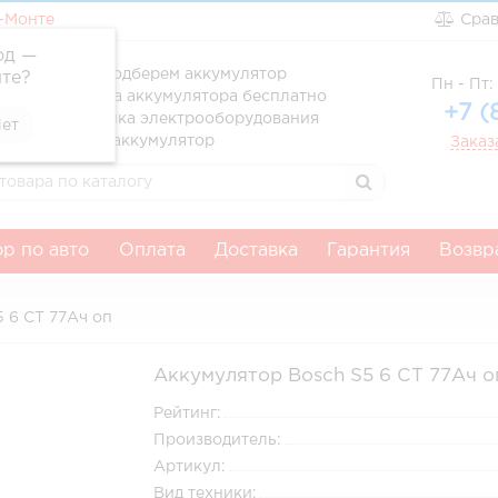
-Монте
Сра
од —
ссионально подберем аккумулятор
те
?
Пн - Пт: 
вка и установка аккумулятора бесплатно
+7 (
атня диагностика электрооборудования
тим за старый аккумулятор
Заказ
р по авто
Оплата
Доставка
Гарантия
Возвр
 6 СТ 77Ач оп
Аккумулятор Bosch S5 6 СТ 77Ач о
Рейтинг:
Производитель:
Артикул:
Вид техники: