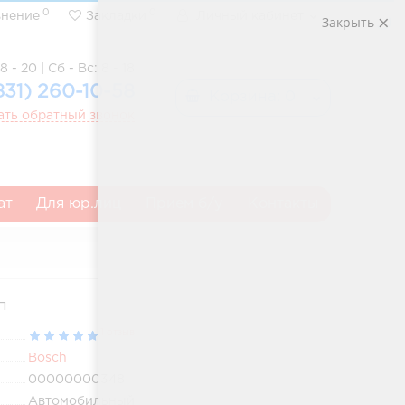
0
0
внение
Закладки
Личный кабинет
Закрыть
8 - 20 | Сб - Вс: 8 - 18
831) 260-10-58
Корзина
: 0
ать обратный звонок
ат
Для юр.лиц
Прием б/у
Контакты
п
1 отзыв
Bosch
00000000348
Автомобильный