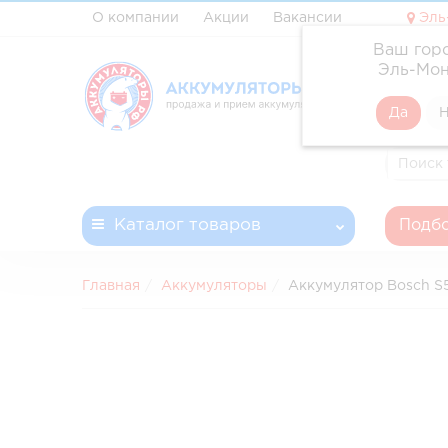
О компании
Акции
Вакансии
Эль
Ваш гор
✓ Профе
Эль-Мон
✓ Доста
✓ Беспл
✓ Запла
Каталог
товаров
Подбо
Главная
Аккумуляторы
Аккумулятор Bosch S5