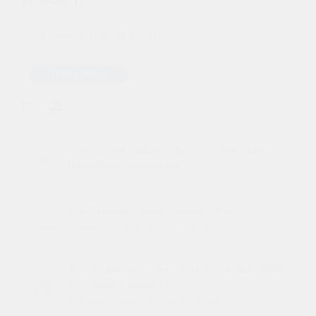
14 400 р.
13 900 р.
При обмене:
Предзаказ
1. Наш специалист быстро поможет
подобрать аккумулятор
2. В течение часа новую АКБ
привезут к вашему автомобилю
3. Специалист сам снимет старый АКБ,
установит новый
Вам не придется пачкать руки