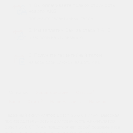
4. Вы оплачиваете только стоимость
нового АКБ
получаете гарантийный талон
5. Мы заплатим Вам за старый АКБ
и заберем на утилизацию
6. Получите гарантийный талон
на весь срок службы вашего АКБ
1
Описание
Характеристики
Отзывы
0
Вопрос - Ответ
Наши магазины
Наличие
Надежный аккумулятор Bosch S5 6 СТ 74Ач: Высокая
производительность и долговечность Аккумулятор
Bosch S5 6 СТ 74Ач представляет собой современное