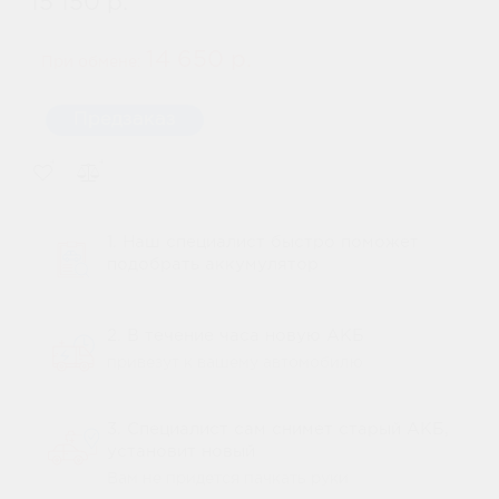
15 150 р.
14 650 р.
При обмене:
Предзаказ
1. Наш специалист быстро поможет
подобрать аккумулятор
2. В течение часа новую АКБ
привезут к вашему автомобилю
3. Специалист сам снимет старый АКБ,
установит новый
Вам не придется пачкать руки