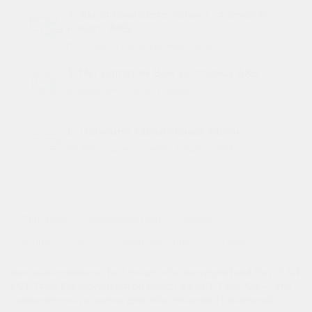
4. Вы оплачиваете только стоимость
нового АКБ
получаете гарантийный талон
5. Мы заплатим Вам за старый АКБ
и заберем на утилизацию
6. Получите гарантийный талон
на весь срок службы вашего АКБ
1
Описание
Характеристики
Отзывы
0
Вопрос - Ответ
Наши магазины
Наличие
Высокая надежность и мощность аккумулятора Bosch S4
6СТ 74Ач Оп Аккумулятор Bosch S4 6СТ 74Ач Оп — это
современное решение для обеспечения стабильной