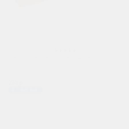
Щетка General Technologies для снега со
скребком 74см/12 (BR501)
250 р.
Предзаказ