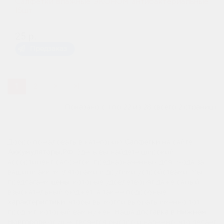
Салфетки влажные ЭКОНОМ антибактериальные
15шт
25 р.
Предзаказ
1
2
>
>|
Показано с 1 по 22 из 28 (всего 2 страниц)
Добро пожаловать в категорию
Салфетки
на сайте
Аккумуляторы.РФ
. Здесь вы найдете широкий
ассортимент салфеток, предназначенных для ухода за
вашими аккумуляторами и другими устройствами. Мы
предлагаем
цены
, которые удовлетворят даже самый
взыскательный бюджет, а также подробные
характеристики
, чтобы вы могли выбрать именно тот
продукт, который вам нужен. Наша
доставка в Нижнем
Новгороде
осуществляется быстро и надежно, что делает