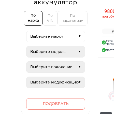
аккумулятор
9800
По
По
По
при об
марке
VIN
параметрам
Устан
мага
Доста
ПОДОБРАТЬ