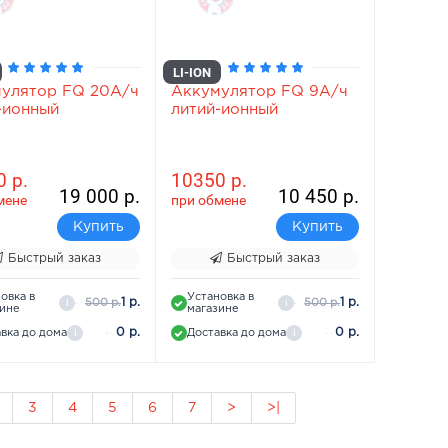
LI-ION
улятор FQ 20А/ч
Аккумулятор FQ 9А/ч
-ионный
литий-ионный
 р.
10350 р.
19 000 р.
10 450 р.
мене
при обмене
Купить
Купить
Быстрый заказ
Быстрый заказ
овка в
Установка в
1 р.
1 р.
500 р.
500 р.
i
i
зине
магазине
0 р.
0 р.
вка до дома
Доставка до дома
i
i
3
4
5
6
7
>
>|