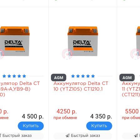
AGM
AGM
улятор Delta СТ
Аккумулятор Delta СТ
Аккуму
B9A-A,YB9-B)
10 (YTZ10S) СТ1210.1
11 (YTZ
10)
(СТ1211
 р.
4250 р.
5500 
4 500 р.
4 350 р.
мене
при обмене
при обм
Купить
Купить
Быстрый заказ
Быстрый заказ