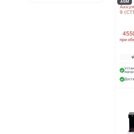
AGM
Аккум
9 (CT1
4550
при об
Устан
мага
Доста