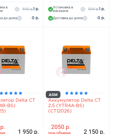
вка в
Установка в
1 р.
1 р.
500 р.
500 р.
i
i
не
магазине
0 р.
0 р.
ка до дома
Доставка до дома
i
i
AGM
лятор Delta СТ
Аккумулятор Delta СТ
T4B-BS)
2,5 (YTR4A-BS)
25)
(CT12026)
р.
2050 р.
1 950 р.
2 150 р.
ене
при обмене