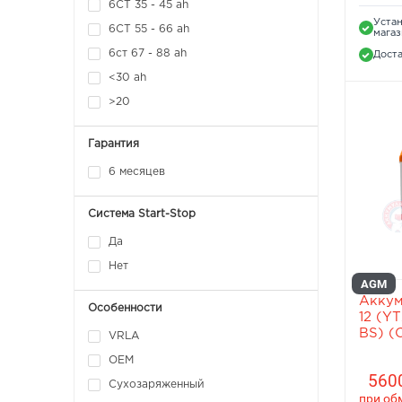
6СТ 35 - 45 ah
Устан
6СТ 55 - 66 ah
мага
6ст 67 - 88 ah
Доста
<30 ah
>20
Гарантия
6 месяцев
Система Start-Stop
Да
Нет
AGM
Аккум
Особенности
12 (YT
BS) (С
VRLA
ОЕМ
5600
Сухозаряженный
при об