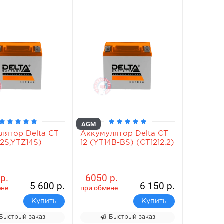
AGM
лятор Delta СТ
Аккумулятор Delta СТ
12S,YTZ14S)
12 (YT14B-BS) (СТ1212.2)
)
р.
6050 р.
5 600 р.
6 150 р.
ене
при обмене
Купить
Купить
Быстрый заказ
Быстрый заказ