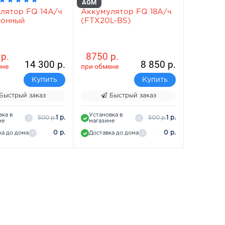
AGM
лятор FQ 14А/ч
Аккумулятор FQ 18А/ч
ионный
(FTX20L-BS)
р.
8750 р.
14 300 р.
8 850 р.
ене
при обмене
Купить
Купить
Быстрый заказ
Быстрый заказ
вка в
Установка в
1 р.
1 р.
500 р.
500 р.
i
i
не
магазине
0 р.
0 р.
ка до дома
Доставка до дома
i
i