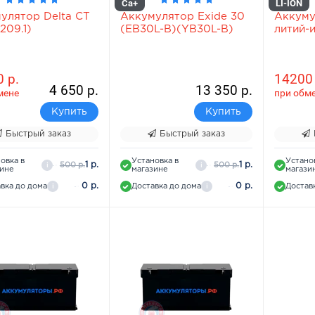
Ca+
LI-ION
улятор Delta СТ
Аккумулятор Exide 30
Аккуму
209.1)
(EB30L-B)(YB30L-B)
литий-
 р.
14200 
4 650 р.
13 350 р.
мене
при обм
Купить
Купить
Быстрый заказ
Быстрый заказ
овка в
Установка в
Устано
1 р.
1 р.
500 р.
500 р.
i
i
зине
магазине
магази
0 р.
0 р.
вка до дома
Доставка до дома
Достав
i
i