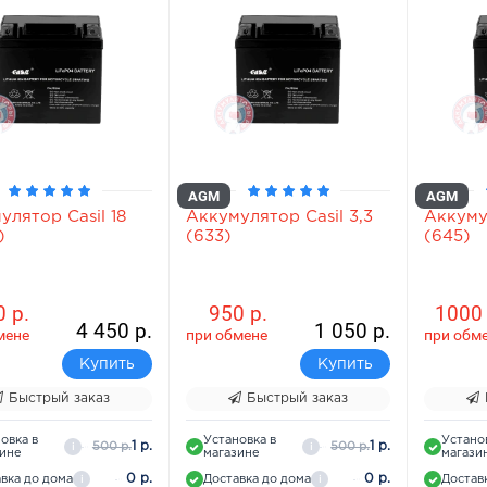
AGM
AGM
улятор Casil 18
Аккумулятор Casil 3,3
Аккумул
)
(633)
(645)
 р.
950 р.
1000 
4 450 р.
1 050 р.
мене
при обмене
при обм
Купить
Купить
Быстрый заказ
Быстрый заказ
овка в
Установка в
Устано
1 р.
1 р.
500 р.
500 р.
i
i
зине
магазине
магази
0 р.
0 р.
вка до дома
Доставка до дома
Достав
i
i