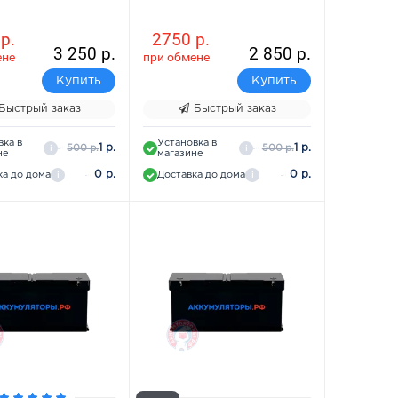
р.
2750 р.
3 250 р.
2 850 р.
ене
при обмене
Купить
Купить
Быстрый заказ
Быстрый заказ
вка в
Установка в
1 р.
1 р.
500 р.
500 р.
i
i
не
магазине
0 р.
0 р.
ка до дома
Доставка до дома
i
i