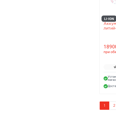
LI-ION
Аккум
литий
18900
при об
Устан
мага
Доста
1
2