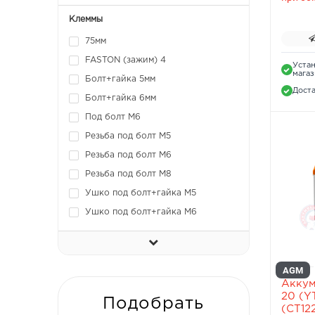
Клеммы
75мм
FASTON (зажим) 4
Устан
мага
Болт+гайка 5мм
Доста
Болт+гайка 6мм
Под болт М6
Резьба под болт М5
Резьба под болт М6
Резьба под болт М8
Ушко под болт+гайка M5
Ушко под болт+гайка M6
AGM
Аккум
20 (Y
Подобрать
(CT122