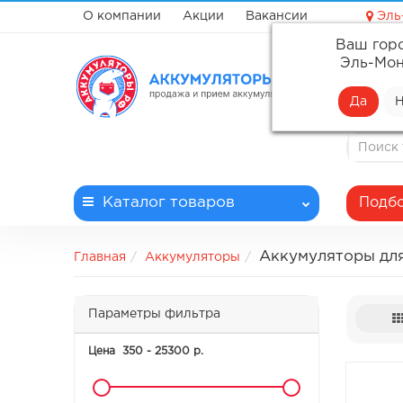
О компании
Акции
Вакансии
Эль
Ваш гор
✓ Профе
Эль-Мон
✓ Доста
✓ Беспл
✓ Запла
Каталог
товаров
Подбо
Аккумуляторы дл
Главная
Аккумуляторы
Параметры фильтра
Цена
350
-
25300
р.