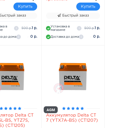
Купить
Купить
Быстрый заказ
Быстрый заказ
вка в
Установка в
1 р.
1 р.
500 р.
500 р.
i
i
не
магазине
0 р.
0 р.
ка до дома
Доставка до дома
i
i
AGM
лятор Delta СТ
Аккумулятор Delta СТ
5L-BS, YTZ7S,
7 (YTX7А-BS) (СТ1207)
S) (СТ1205)