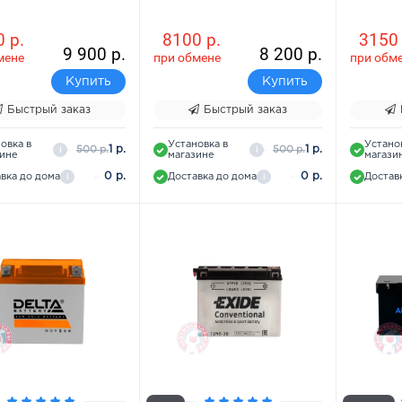
 р.
8100 р.
3150 
9 900 р.
8 200 р.
мене
при обмене
при обм
Купить
Купить
Быстрый заказ
Быстрый заказ
овка в
Установка в
Устано
1 р.
1 р.
500 р.
500 р.
i
i
зине
магазине
магази
0 р.
0 р.
вка до дома
Доставка до дома
Достав
i
i