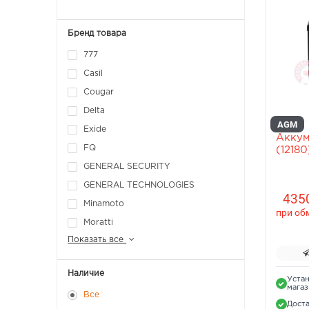
Бренд товара
777
Casil
Cougar
Delta
AGM
Exide
Аккум
FQ
(12180
GENERAL SECURITY
GENERAL TECHNOLOGIES
4350
Minamoto
при об
Moratti
Показать все
Наличие
Устан
мага
Все
Доста