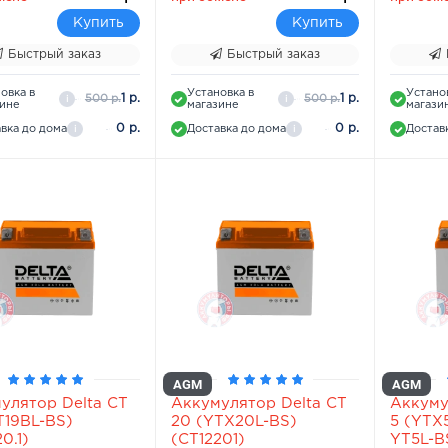
Купить
Купить
Быстрый заказ
Быстрый заказ
овка в
Установка в
Устано
1 р.
1 р.
500 р.
500 р.
i
i
зине
магазине
магази
0 р.
0 р.
вка до дома
Доставка до дома
Достав
i
i
AGM
AGM
улятор Delta СТ
Аккумулятор Delta СТ
Аккуму
T19BL-BS)
20 (YTX20L-BS)
5 (YTX
0.1)
(СТ12201)
YT5L-B