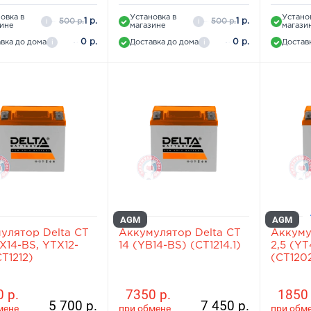
овка в
Установка в
Устано
1 р.
1 р.
500 р.
500 р.
i
i
зине
магазине
магази
0 р.
0 р.
вка до дома
Доставка до дома
Достав
i
i
AGM
AGM
улятор Delta СТ
Аккумулятор Delta СТ
Аккуму
X14-BS, YTX12-
14 (YB14-BS) (СТ1214.1)
2,5 (Y
Т1212)
(СТ120
 р.
7350 р.
1850 
5 700 р.
7 450 р.
мене
при обмене
при обм