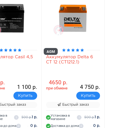
AGM
ятор Casil 4,5
Аккумулятор Delta 6
СТ 12 (СТ1212.1)
р.
4650 р.
1 100 р.
4 750 р.
ене
при обмене
Купить
Купить
Быстрый заказ
Быстрый заказ
вка в
Установка в
1 р.
1 р.
500 р.
500 р.
i
i
не
магазине
0 р.
0 р.
ка до дома
Доставка до дома
i
i