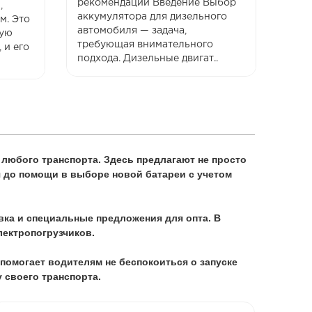
рекомендации Введение Выбор
эксп
,
аккумулятора для дизельного
для 
м. Это
автомобиля — задача,
важн
вую
требующая внимательного
вним
 и его
подхода. Дизельные двигат..
Груз
 любого транспорта. Здесь предлагают не просто
я до помощи в выборе новой батареи с учетом
вка и специальные предложения для опта. В
электропогрузчиков.
помогает водителям не беспокоиться о запуске
у своего транспорта.