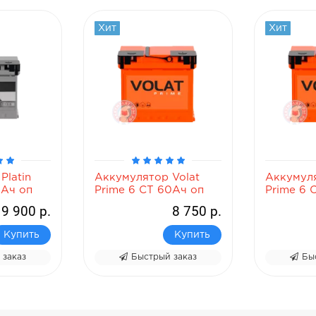
Хит
Хит
Platin
Аккумулятор Volat
Аккумуля
0Ач оп
Prime 6 СТ 60Ач оп
Prime 6 
низкий
9 900 р.
8 750 р.
Купить
Купить
 заказ
Быстрый заказ
Бы