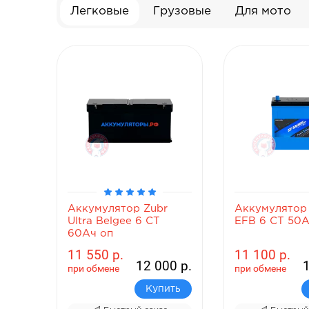
Легковые
Грузовые
Для мото
ккумулятор Zubr
Аккумулятор SF Sonic
ltra Belgee 6 СТ
EFB 6 СТ 50Ач оп B24
0Ач оп
1 550 р.
11 100 р.
12 000 р.
11 450 р.
ри обмене
при обмене
Купить
Купить