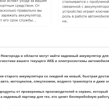
вой аспект ухода за вашим
сталкивается с проблемой
портным средством. От
связанной с аккумуляторо
 насколько правильно вы
устройство играет ключе
 заряжать аккумулятор,
роль в работе автомобиля,
т его срок службы, ..
не..
о Новгорода и области могут найти надежный аккумулятор для
иагностики вашего текущего АКБ и электросистемы автомобил
я старого аккумулятора со скидкой на новый, быстрая доста
 авто, мотоциклов, спецтехники, водного транспорта и даже 
 продукты от проверенных производителей и сервис, который 
 а надежный партнер для тех, кто ценит бесперебойную работ