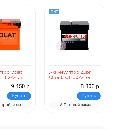
Хит
Хит
тор Volat
Аккумулятор Zubr
Акк
СТ 62Ач оп
Ultra 6 СТ 60Ач оп
Ultr
9 450 р.
8 800 р.
Купить
Купить
стрый заказ
Быстрый заказ