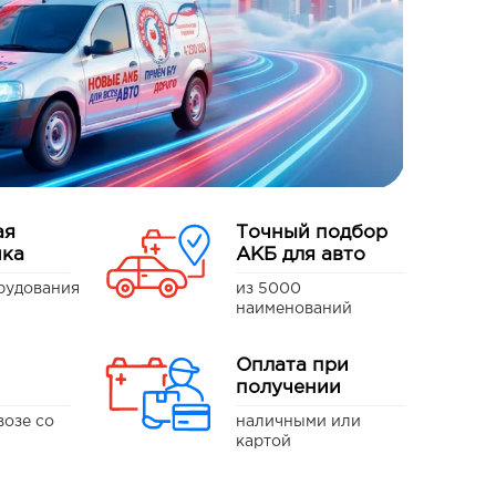
ая
Точный подбор
ика
АКБ для авто
рудования
из 5000
наименований
Оплата при
получении
возе со
наличными или
картой