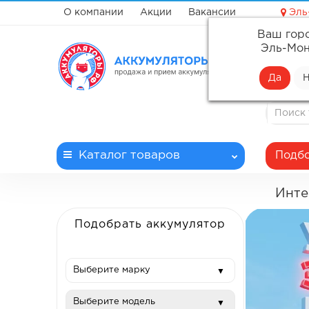
О компании
Акции
Вакансии
Эль
Ваш гор
✓ Профе
Эль-Мон
✓ Доста
✓ Беспл
✓ Запла
Каталог
товаров
Подбо
Инте
Подобрать аккумулятор