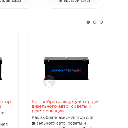
Быстрый заказ
Быстрый заказ
лятор
Как выбрать аккумулятор для
Как
в
дизельного авто: советы и
гру
рекомендации
сов
ор
Как выбрать аккумулятор для
Как 
дизельного авто: советы и
груз
биля