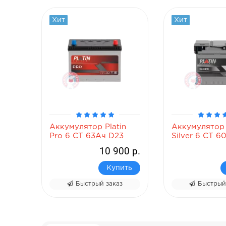
Хит
Хит
n
Аккумулятор Platin
Аккумулятор 
Pro 6 СТ 63Ач D23
Silver 6 СТ 6
00 р.
10 900 р.
ить
Купить
з
Быстрый заказ
Быстрый