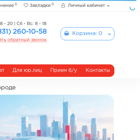
0
0
внение
Закладки
Личный кабинет
8 - 20 | Сб - Вс: 8 - 18
831) 260-10-58
Корзина
: 0
ать обратный звонок
ат
Для юр.лиц
Прием б/у
Контакты
ороде